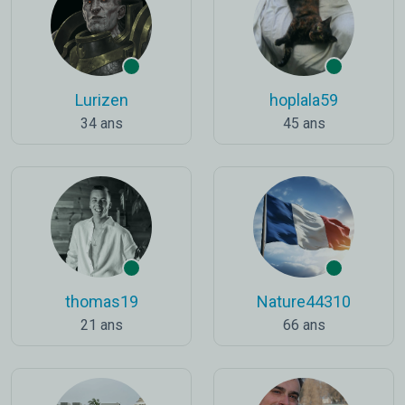
Lurizen
hoplala59
34 ans
45 ans
thomas19
Nature44310
21 ans
66 ans