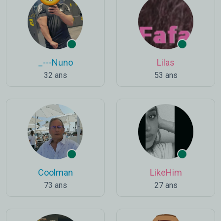
_---Nuno
Lilas
32 ans
53 ans
Coolman
LikeHim
73 ans
27 ans