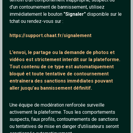
d’un contournement de bannissement, utilisez
immédiatement le bouton
"Signaler"
disponible sur le
tchat ou rendez-vous sur :
Julie-Suisse
Rosenoire62
https://support.chaat.fr/signalement
35 ans
49 ans
L’envoi, le partage ou la demande de
photos et
vidéos est strictement interdit
sur la plateforme.
Tout contenu de ce type est automatiquement
bloqué et toute tentative de contournement
entraînera des sanctions immédiates pouvant
aller jusqu’au bannissement définitif.
Margauxgaux
jade
Une équipe de modération renforcée surveille
19 ans
23 ans
activement la plateforme. Tous les comportements
suspects, faux profils, contournements de sanctions
ou tentatives de mise en danger d’utilisateurs seront