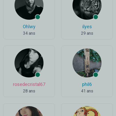
Ohlwy
ilyes
34 ans
29 ans
rosedecristal67
phil6
28 ans
41 ans