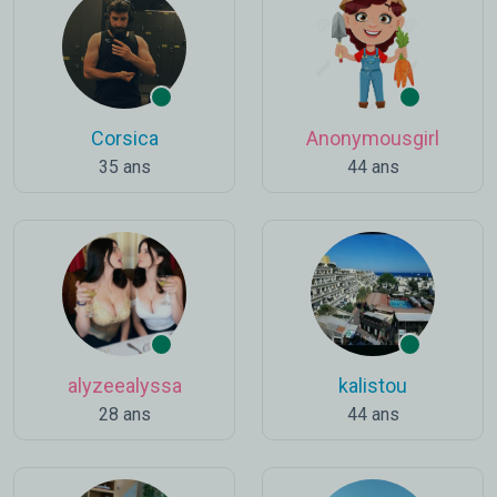
Corsica
Anonymousgirl
35 ans
44 ans
alyzeealyssa
kalistou
28 ans
44 ans