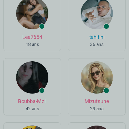
Lea7654
tahitini
18 ans
36 ans
Boubba-Mzll
Mizutsune
42 ans
29 ans