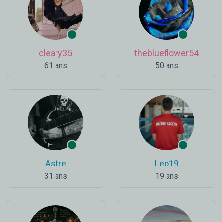
cleary35
theblueflower54
61 ans
50 ans
Astre
Leo19
31 ans
19 ans