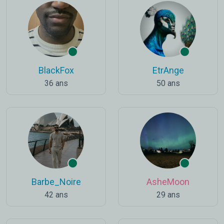
BlackFox
EtrAnge
36 ans
50 ans
Barbe_Noire
AsheMoon
42 ans
29 ans