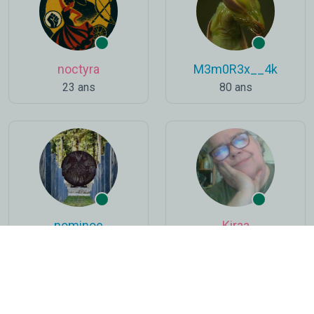
noctyra
M3m0R3x__4k
23 ans
80 ans
nominoe
Kiraa
62 ans
66 ans