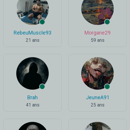
RebeuMuscle93
Morgane29
21 ans
59 ans
Brah
JeuneA91
41 ans
25 ans