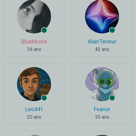
Blushboss
AlainTerieur
34 ans
42 ans
Leo441
Feanor
20 ans
35 ans