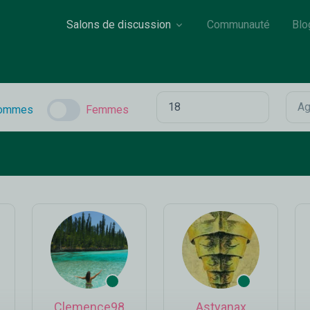
Salons de discussion
Communauté
Blo
ommes
Femmes
Clemence98
Astyanax