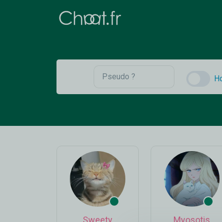
H
Sweety
Myosotis