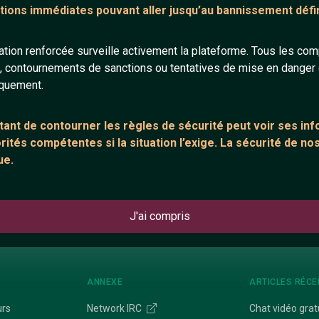
tions immédiates pouvant aller jusqu’au bannissement défini
18 ans
28 ans
tion renforcée surveille activement la plateforme. Tous les co
s, contournements de sanctions ou tentatives de mise en danger d
iquement.
ant de contourner les règles de sécurité peut voir ses in
ités compétentes si la situation l’exige. La sécurité de nos
Yme
Farah
ue.
34 ans
44 ans
J'ai compris
ANNEXE
ARTICLES RÉCE
urs
Network IRC
Chat vidéo grat