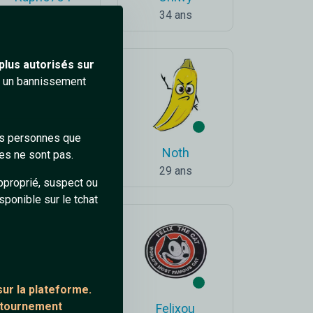
46 ans
34 ans
plus autorisés sur
ra un bannissement
des personnes que
Mouh
Noth
es ne sont pas.
34 ans
29 ans
pproprié, suspect ou
sponible sur le tchat
ur la plateforme.
ontournement
_jimmy59_
Felixou