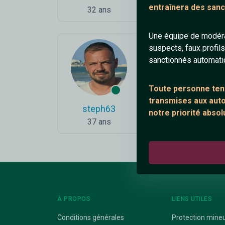
entraînera des sanc
32 ans
27 ans
Une équipe de modéra
suspects, faux profil
sanctionnés automat
Toute personne tent
transmises aux autor
steph63
LisTesRatures
notre priorité absol
37 ans
30 ans
À PROPOS
LIENS UTILES
Conditions générales
Protection mine