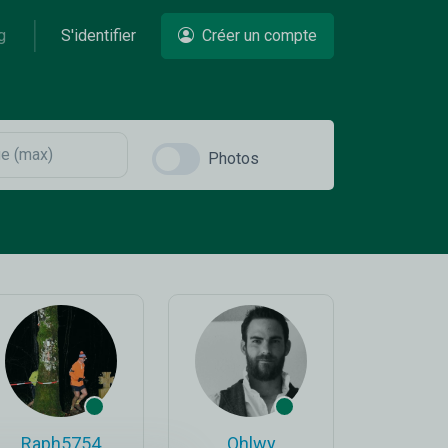
g
S'identifier
Créer un compte
Photos
Raph5754
Ohlwy