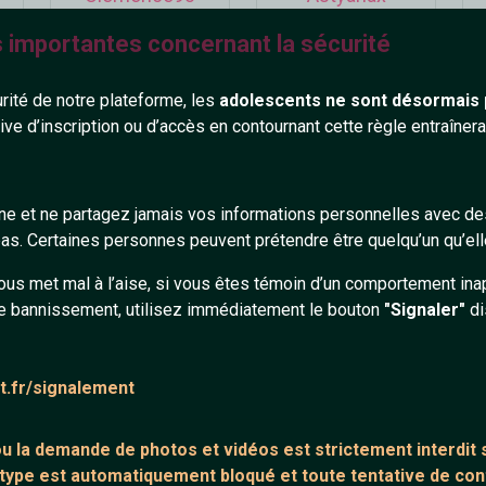
34 ans
35 ans
s importantes concernant la sécurité
urité de notre plateforme, les
adolescents ne sont désormais 
tive d’inscription ou d’accès en contournant cette règle entraîne
gne et ne partagez jamais vos informations personnelles avec 
Brubru62
Rebellion7
s. Certaines personnes peuvent prétendre être quelqu’un qu’ell
64 ans
43 ans
ous met mal à l’aise, si vous êtes témoin d’un comportement ina
e bannissement, utilisez immédiatement le bouton
"Signaler"
di
at.fr/signalement
 ou la demande de
photos et vidéos est strictement interdit
s
 type est automatiquement bloqué et toute tentative de c
9
Squash
Alys22