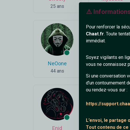
25 ans
29 ans
⚠️ Information
Pour renforcer la séc
Chaat.fr
. Toute tenta
immédiat.
Soyez vigilants en li
NeOone
dodie
vous ne connaissez pa
44 ans
35 ans
Si une conversation v
d’un contournement d
ou rendez-vous sur :
https://support.cha
L’envoi, le partage
Tout contenu de ce
Enid
RebeuMassif18