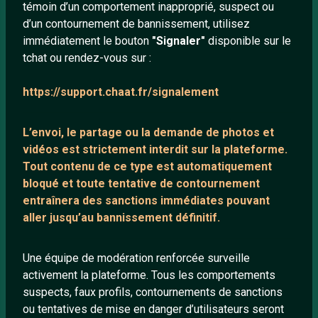
témoin d’un comportement inapproprié, suspect ou
d’un contournement de bannissement, utilisez
À PROPOS
immédiatement le bouton
"Signaler"
disponible sur le
tchat ou rendez-vous sur :
Conditions générales
À propos
https://support.chaat.fr/signalement
Mentions légales
L’envoi, le partage ou la demande de
photos et
vidéos est strictement interdit
sur la plateforme.
LIENS UTILES
Tout contenu de ce type est automatiquement
Protection mineurs
bloqué et toute tentative de contournement
entraînera des sanctions immédiates pouvant
Blog
aller jusqu’au bannissement définitif.
Salons de discussion
Communauté
Une équipe de modération renforcée surveille
Quotes
activement la plateforme. Tous les comportements
suspects, faux profils, contournements de sanctions
Playlists YouTube
ou tentatives de mise en danger d’utilisateurs seront
Nous contacter