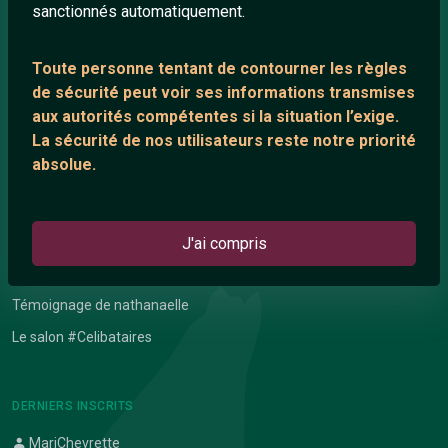
sanctionnés automatiquement.
Toute personne tentant de contourner les règles
ANNEXE
de sécurité peut voir ses informations transmises
Network IRC
aux autorités compétentes si la situation l’exige.
Support IRC
La sécurité de nos utilisateurs reste notre priorité
absolue.
ARTICLES RÉCENTS
Chat vidéo gratuit
J'ai compris
Chat en ligne
Témoignage de nathanaelle
Le salon #Celibataires
DERNIERS INSCRITS
MariChevrette