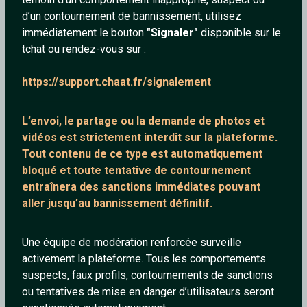
d’un contournement de bannissement, utilisez
immédiatement le bouton
"Signaler"
disponible sur le
tchat ou rendez-vous sur :
phil6
Kris_1976
https://support.chaat.fr/signalement
41 ans
49 ans
L’envoi, le partage ou la demande de
photos et
vidéos est strictement interdit
sur la plateforme.
Tout contenu de ce type est automatiquement
bloqué et toute tentative de contournement
entraînera des sanctions immédiates pouvant
aller jusqu’au bannissement définitif.
LeDz_
MecCool_62
Une équipe de modération renforcée surveille
90 ans
49 ans
activement la plateforme. Tous les comportements
suspects, faux profils, contournements de sanctions
ou tentatives de mise en danger d’utilisateurs seront