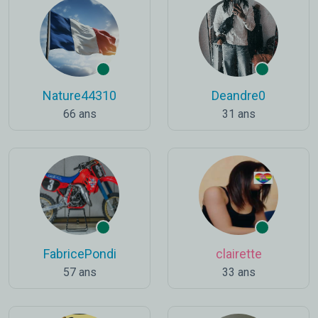
Nature44310
Deandre0
66 ans
31 ans
FabricePondi
clairette
57 ans
33 ans