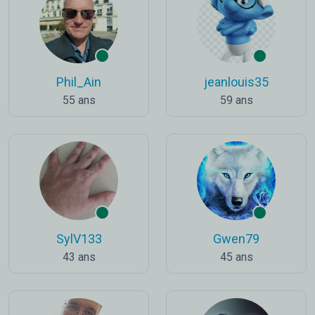
Phil_Ain
jeanlouis35
55 ans
59 ans
SylV133
Gwen79
43 ans
45 ans