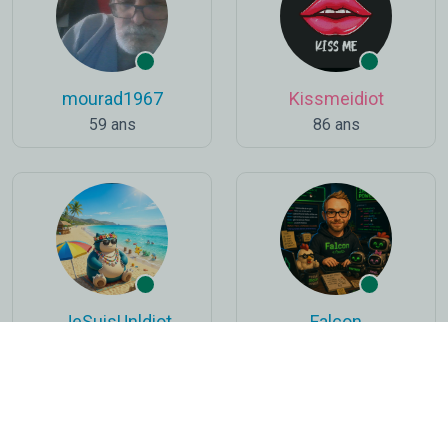
mourad1967
Kissmeidiot
59 ans
86 ans
_JeSuisUnldiot
Falcon
34 ans
36 ans