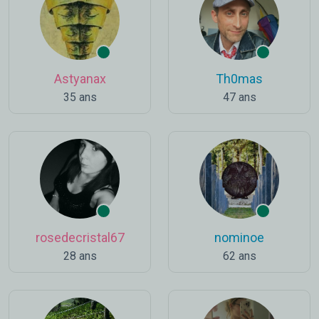
Astyanax
Th0mas
35 ans
47 ans
rosedecristal67
nominoe
28 ans
62 ans