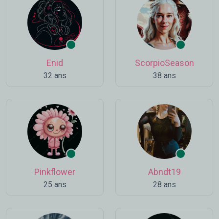
Enid
ScorpioSeason
32 ans
38 ans
Pinkflower
Abndt19
25 ans
28 ans