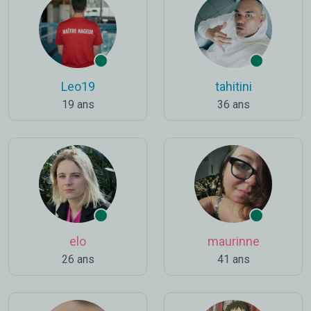
Leo19
tahitini
19 ans
36 ans
elo
maurinne
26 ans
41 ans