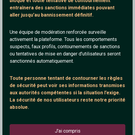
bloqué et toute tentative de contournement
entraînera des sanctions immédiates pouvant
aller jusqu’au bannissement définitif.
Une équipe de modération renforcée surveille
activement la plateforme. Tous les comportements
suspects, faux profils, contournements de sanctions
ou tentatives de mise en danger d’utilisateurs seront
sanctionnés automatiquement.
Toute personne tentant de contourner les règles
Tchatter gratuitement !
de sécurité peut voir ses informations transmises
aux autorités compétentes si la situation l’exige.
Un site sans inscription de chat gratuit qui utilise le protocol
La sécurité de nos utilisateurs reste notre priorité
IRC. Qui permet de rendre instantanées les discussions et
absolue.
en outre les rencontres. Notre site permet à des personnes
qui n'ont pas la chance de pouvoir se rencontrer et de
s'épanouir dans la vie, d'enfin franchir le pas et créer des
J'ai compris
rencontres inoubliables.