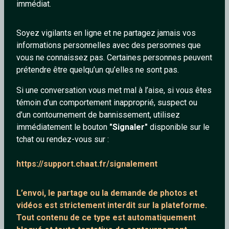
personnes de son choix, partager des photos, vidéos,
immédiat.
musiques et bien sûr, proposer des sorties et y participer...
le tout, gratuitement ! C'est sans doute le meilleur moyen
Soyez vigilants en ligne et ne partagez jamais vos
d'agrandir son cercle d'amis et rencontrer de nouvelles
informations personnelles avec des personnes que
personnes sympathiques. Des outils de Matching
vous ne connaissez pas. Certaines personnes peuvent
permettent de trouver facilement les personnes avec qui
prétendre être quelqu’un qu’elles ne sont pas.
vous avez des points communs et ainsi vous rapprocher et
partager des loisirs ensemble. De quoi faciliter les
Si une conversation vous met mal à l’aise, si vous êtes
rencontres !
témoin d’un comportement inapproprié, suspect ou
d’un contournement de bannissement, utilisez
Ce tchat vous permet donc de papoter discrètement et en
immédiatement le bouton
"Signaler"
disponible sur le
toute tranquilité. Pour discuter c'est rapide et simple il suffit
tchat ou rendez-vous sur :
de remplir le formulaire du tchat, et viens vite nous rejoindre
afin de tchatcher avec des nouvelles personnes.
https://support.chaat.fr/signalement
L’envoi, le partage ou la demande de
photos et
vidéos est strictement interdit
sur la plateforme.
Tout contenu de ce type est automatiquement