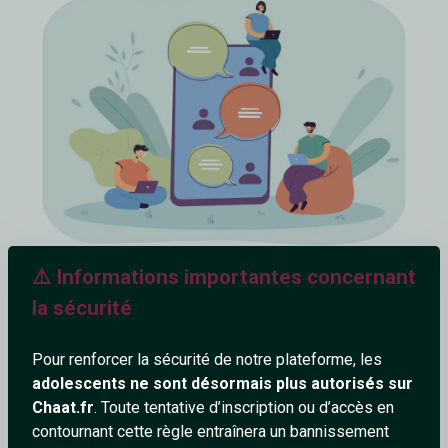
⚠️ Informations importantes concernant
la sécurité
Discuter facilement
Pour renforcer la sécurité de notre plateforme, les
C’est une valeur sûre dont à peu près 100% des personnes
adolescents ne sont désormais plus autorisés sur
interrogées ne peuvent se passer.
Chaat.fr
. Toute tentative d’inscription ou d’accès en
Tchater gratuitement pour faire connaissance avec les
contournant cette règle entraînera un bannissement