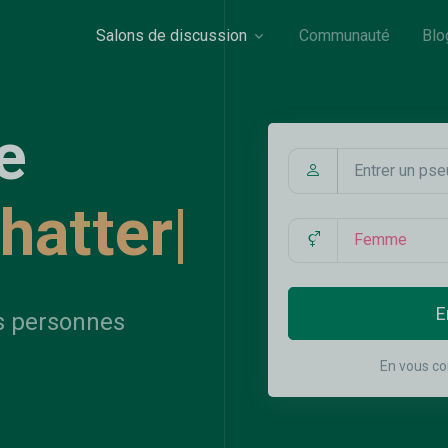
Salons de discussion
Communauté
Blo
e
chatter
|
E
s personnes
En vous co