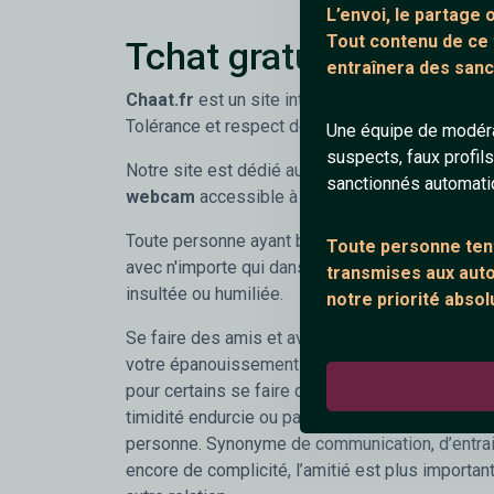
L’envoi, le partage
Tout contenu de ce
Tchat gratuit sans ins
entraînera des sanc
Chaat.fr
est un site internet ouvert d'esprit ave
Tolérance et respect de chacun !
Une équipe de modéra
suspects, faux profil
Notre site est dédié aux
rencontres gratuites
sanctionnés automat
webcam
accessible à tous, où que vous soyez
Toute personne ayant besoin de parler peut c
Toute personne tent
avec n'importe qui dans le respect sans avoir un
transmises aux autor
insultée ou humiliée.
notre priorité absol
Se faire des amis et avoir un cercle social est u
votre épanouissement et développement perso
pour certains se faire des amis est chose diffic
timidité endurcie ou parce que tout simplemen
personne. Synonyme de communication, d’entraid
encore de complicité, l’amitié est plus importan