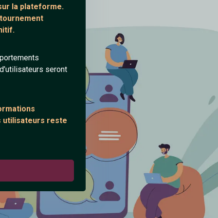
ur la plateforme.
ontournement
tif.
mportements
’utilisateurs seront
formations
 utilisateurs reste