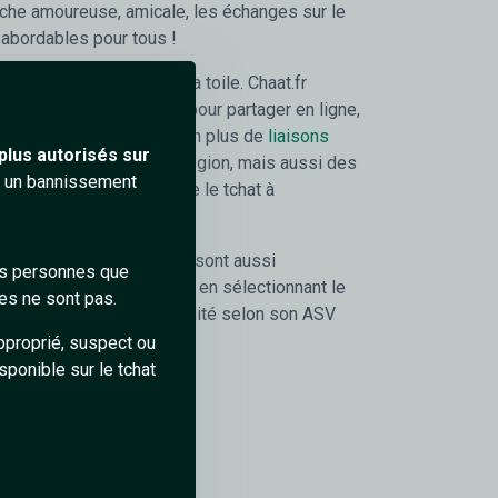
rche amoureuse, amicale, les échanges sur le
 abordables pour tous !
de chat
sont présent sur la toile. Chaat.fr
interface de discussion pour partager en ligne,
es amitiés, voir de plus en plus de
liaisons
plus autorisés sur
des personnes de votre région, mais aussi des
ra un bannissement
ns du monde, sachant que le tchat à
de plus en plus en vogue.
, les discussions privées sont aussi
des personnes que
 personne de votre choix, en sélectionnant le
es ne sont pas.
avez le plus de compatibilité selon son ASV
en un clique seulement.
pproprié, suspect ou
sponible sur le tchat