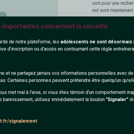
soit pour une reche
net sont maintenant
Beaucoup de
sites 
s importantes concernant la sécurité
possède une réelle 
permettant de lier d
urité de notre plateforme, les
adolescents ne sont désormais 
amoureuses
, avec 
tive d’inscription ou d’accès en contournant cette règle entraîne
gens des quatre coi
l'international est 
Pour plus d'intimité
gne et ne partagez jamais vos informations personnelles avec 
accessibles avec la
s. Certaines personnes peuvent prétendre être quelqu’un qu’ell
chatteur dont vous 
(Age, Sexe, Ville), 
ous met mal à l’aise, si vous êtes témoin d’un comportement ina
e bannissement, utilisez immédiatement le bouton
"Signaler"
di
at.fr/signalement