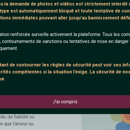
 ou la demande de
photos et vidéos est strictement interdit
s
 type est automatiquement bloqué et toute tentative de c
cription
tions immédiates pouvant aller jusqu’au bannissement défini
c pour philosophie :
tion renforcée surveille activement la plateforme. Tous les co
s, contournements de sanctions ou tentatives de mise en danger d
avec un
chat
iquement.
 dans le monde.
ommuniquer par
tchat
ant de contourner les règles de sécurité peut voir ses in
e crainte d'être
ités compétentes si la situation l’exige. La sécurité de nos
ue.
n facteur vital pour
nnel. Cependant,
J'ai compris
ile à cause d’une
t vous ne connaissez
e, de fidélité ou
te que l’amour ou