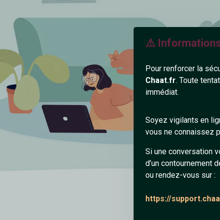
⚠️ Information
Pour renforcer la séc
Chaat.fr
. Toute tenta
immédiat.
Soyez vigilants en li
vous ne connaissez pa
Si une conversation v
d’un contournement d
ou rendez-vous sur :
https://support.cha