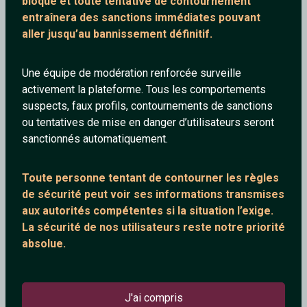
bloqué et toute tentative de contournement
entraînera des sanctions immédiates pouvant
aller jusqu’au bannissement définitif.
Une équipe de modération renforcée surveille
activement la plateforme. Tous les comportements
suspects, faux profils, contournements de sanctions
ou tentatives de mise en danger d’utilisateurs seront
sanctionnés automatiquement.
Toute personne tentant de contourner les règles
Tchatter gratuitement !
de sécurité peut voir ses informations transmises
aux autorités compétentes si la situation l’exige.
Un site sans inscription de chat gratuit qui utilise le protocol
La sécurité de nos utilisateurs reste notre priorité
IRC. Qui permet de rendre instantanées les discussions et
absolue.
en outre les rencontres. Notre site permet à des personnes
qui n'ont pas la chance de pouvoir se rencontrer et de
s'épanouir dans la vie, d'enfin franchir le pas et créer des
J'ai compris
rencontres inoubliables.