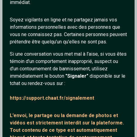
personnes de son choix, partager des photos, vidéos,
immédiat.
musiques et bien sûr, proposer des sorties et y participer...
le tout, gratuitement ! C'est sans doute le meilleur moyen
Soyez vigilants en ligne et ne partagez jamais vos
d'agrandir son cercle d'amis et rencontrer de nouvelles
informations personnelles avec des personnes que
personnes sympathiques. Des outils de Matching
vous ne connaissez pas. Certaines personnes peuvent
permettent de trouver facilement les personnes avec qui
prétendre être quelqu’un qu’elles ne sont pas.
vous avez des points communs et ainsi vous rapprocher et
partager des loisirs ensemble. De quoi faciliter les
Si une conversation vous met mal à l’aise, si vous êtes
rencontres !
témoin d’un comportement inapproprié, suspect ou
d’un contournement de bannissement, utilisez
Ce tchat vous permet donc de papoter discrètement et en
immédiatement le bouton
"Signaler"
disponible sur le
toute tranquilité. Pour discuter c'est rapide et simple il suffit
tchat ou rendez-vous sur :
de remplir le formulaire du tchat, et viens vite nous rejoindre
afin de tchatcher avec des nouvelles personnes.
https://support.chaat.fr/signalement
L’envoi, le partage ou la demande de
photos et
vidéos est strictement interdit
sur la plateforme.
Tout contenu de ce type est automatiquement