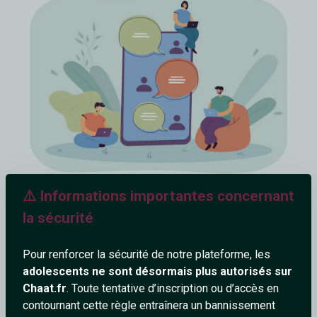
⚠️ Informations importantes concernant
la sécurité
Discuter facilement
Pour renforcer la sécurité de notre plateforme, les
C’est une valeur sûre dont à peu près 100% des personnes
adolescents ne sont désormais plus autorisés sur
interrogées ne peuvent se passer.
Chaat.fr
. Toute tentative d’inscription ou d’accès en
Tchater gratuitement pour faire connaissance avec les
contournant cette règle entraînera un bannissement