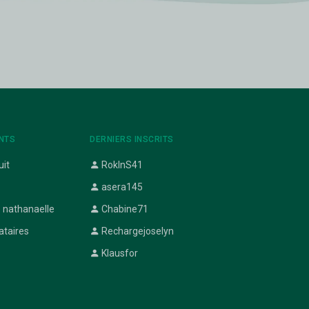
NTS
DERNIERS INSCRITS
uit
RokInS41
asera145
 nathanaelle
Chabine71
ataires
Rechargejoselyn
Klausfor