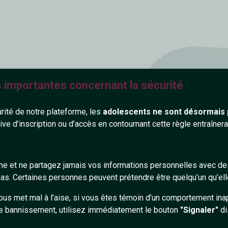
s personnes
s importantes concernant la sécurité
urité de notre plateforme, les
adolescents ne sont désormais 
vec les personnes
tive d’inscription ou d’accès en contournant cette règle entraîne
ques et bien sûr,
atuitement ! C'est
cle d'amis et
s. Des outils de
gne et ne partagez jamais vos informations personnelles avec 
 personnes avec qui
s. Certaines personnes peuvent prétendre être quelqu’un qu’ell
pprocher et
ous met mal à l’aise, si vous êtes témoin d’un comportement ina
les rencontres !
e bannissement, utilisez immédiatement le bouton
"Signaler"
di
ment et en toute