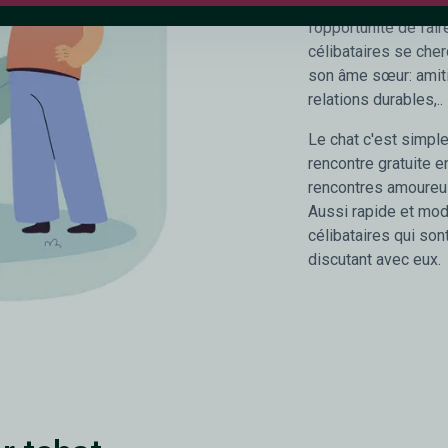
notre site de rencon
l’opportunité de fa
célibataires se cher
son âme sœur: amiti
relations durables,..
Le chat c'est simple,
rencontre gratuite e
rencontres amoureu
Aussi rapide et mode
célibataires qui son
discutant avec eux.