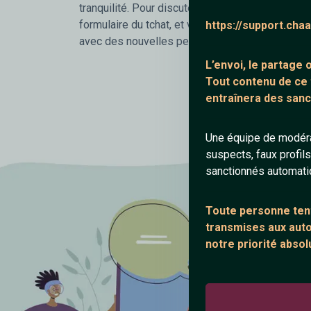
tranquilité. Pour discuter c'est rapide et simple i
formulaire du tchat, et viens vite nous rejoindre 
https://support.cha
avec des nouvelles personnes.
L’envoi, le partage
Tout contenu de ce
entraînera des sanc
Une équipe de modéra
suspects, faux profil
sanctionnés automat
Toute personne tent
transmises aux autor
notre priorité absol