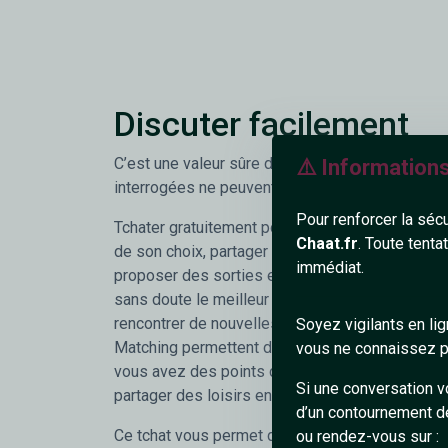
Discuter facilement
C’est une valeur sûre dont à peu près 100% de
⚠️ Information
interrogées ne peuvent se passer.
Pour renforcer la séc
Tchater gratuitement pour faire connaissance a
Chaat.fr
. Toute tenta
de son choix, partager des photos, vidéos, musi
immédiat.
proposer des sorties et y participer... le tout, gr
sans doute le meilleur moyen d'agrandir son cer
rencontrer de nouvelles personnes sympathique
Soyez vigilants en li
Matching permettent de trouver facilement les
vous ne connaissez pa
vous avez des points communs et ainsi vous ra
Si une conversation v
partager des loisirs ensemble. De quoi faciliter 
d’un contournement d
Ce tchat vous permet donc de papoter discrète
ou rendez-vous sur :