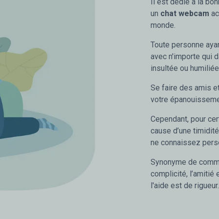
Il est dédié à la b
un
chat webcam
ac
monde.
Toute personne aya
avec n'importe qui d
insultée ou humiliée
Se faire des amis et
votre épanouisseme
Cependant, pour cert
cause d’une timidit
ne connaissez pers
Synonyme de communi
complicité, l’amitié 
l'aide est de rigueur.