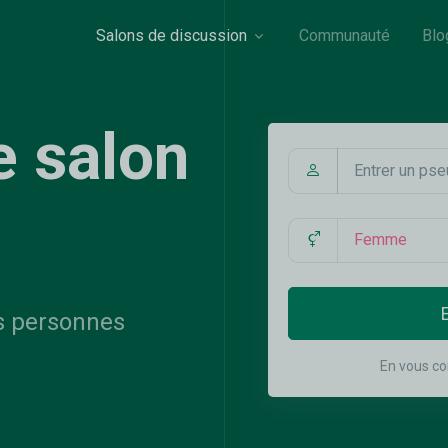
Salons de discussion
Communauté
Blo
e salon
s personnes
En vous co