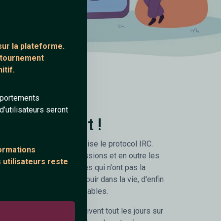
ur la plateforme.
ontournement
tif.
mportements
’utilisateurs seront
gratuitement !
ion de chat gratuit qui utilise le protocol IRC.
formations
e instantanées les discussions et en outre les
 utilisateurs reste
ite permet à des personnes qui n'ont pas la
 rencontrer et de s'épanouir dans la vie, d'enfin
réer des rencontres inoubliables.
alités sympathiques arrivent tout les jours sur