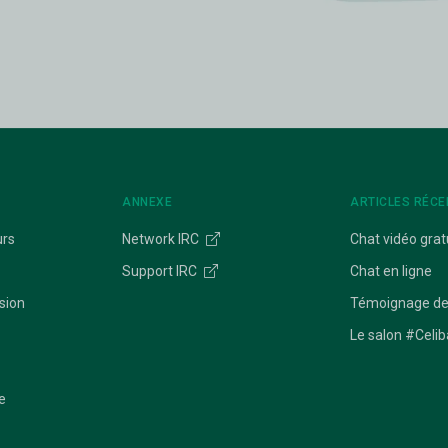
ANNEXE
ARTICLES RÉCE
urs
Network IRC
Chat vidéo grat
Support IRC
Chat en ligne
sion
Témoignage de
Le salon #Celib
e