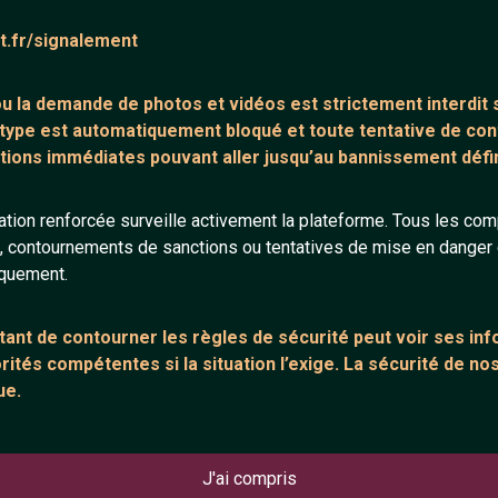
l suffit de remplir le
afin de tchatcher
at.fr/signalement
 ou la demande de
photos et vidéos est strictement interdit
s
 type est automatiquement bloqué et toute tentative de c
tions immédiates pouvant aller jusqu’au bannissement défini
tion renforcée surveille activement la plateforme. Tous les co
s, contournements de sanctions ou tentatives de mise en danger d
Tchatter 
iquement.
Un site sans inscript
ant de contourner les règles de sécurité peut voir ses in
Qui permet de rendr
ités compétentes si la situation l’exige. La sécurité de nos
rencontres. Notre s
ue.
chance de pouvoir se
franchir le pas et c
Beaucoup de personn
J'ai compris