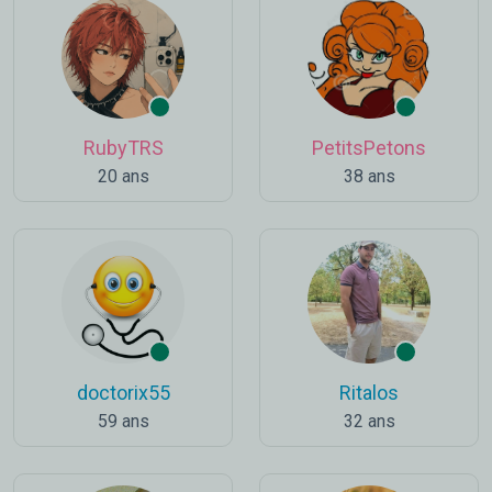
RubyTRS
PetitsPetons
20 ans
38 ans
doctorix55
Ritalos
59 ans
32 ans