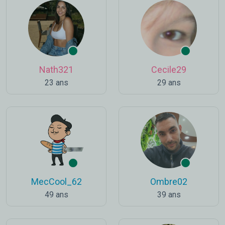
Nath321
Cecile29
23 ans
29 ans
MecCool_62
Ombre02
49 ans
39 ans