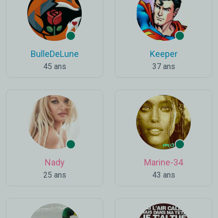
BulleDeLune
Keeper
45 ans
37 ans
Nady
Marine-34
25 ans
43 ans