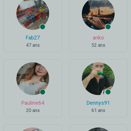
Fab27
anko
47 ans
52 ans
Pauline64
Dennys91
20 ans
61 ans