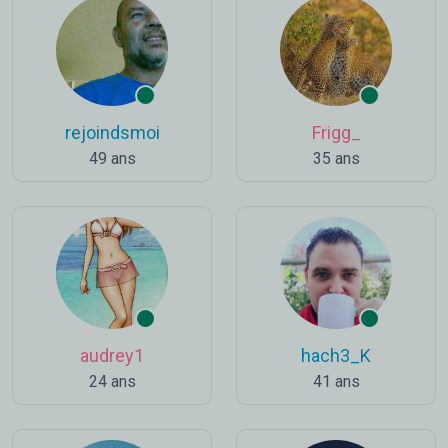
rejoindsmoi
Frigg_
49 ans
35 ans
audrey1
hach3_K
24 ans
41 ans