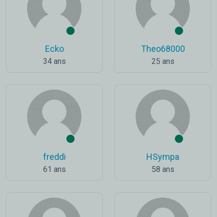
Ecko
Theo68000
34 ans
25 ans
freddi
HSympa
61 ans
58 ans