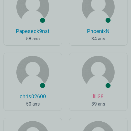
Papeseck9nat
PhoenixN
58 ans
34 ans
chris02600
lili38
50 ans
39 ans