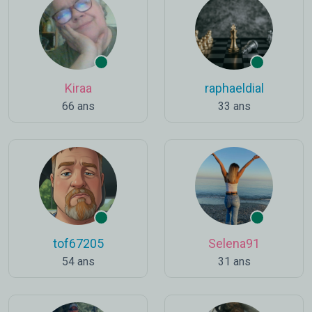
Kiraa
raphaeldial
66 ans
33 ans
tof67205
Selena91
54 ans
31 ans