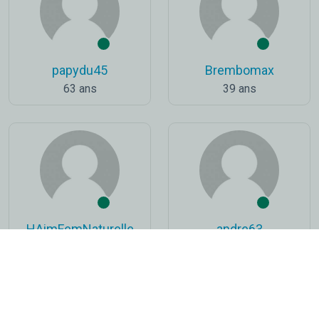
papydu45
Brembomax
63 ans
39 ans
HAimFemNaturelle
andre63
58 ans
66 ans