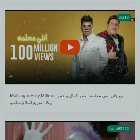
lila10
Mahragan Enty M3lma l مهرجان انتى معلمة - عمر كمال و حمو
بيكا - توزيع اسلام ساسو
Luna92120