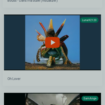
Bouss - Dans ma bulle (Visualizer)
Luna92120
Oh Lover
SamAnge