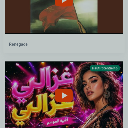
Renegade
HautPotentiel46