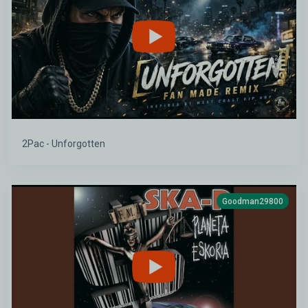
2Pac - Unforgotten
Goodman29800