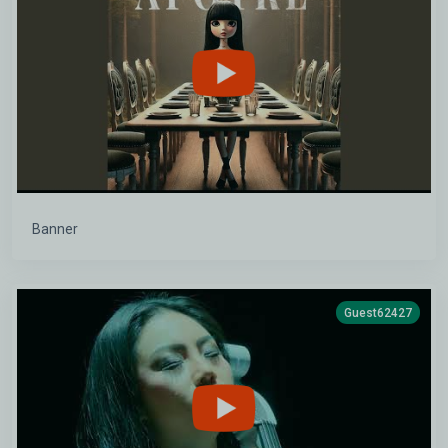
Banner
Guest62427