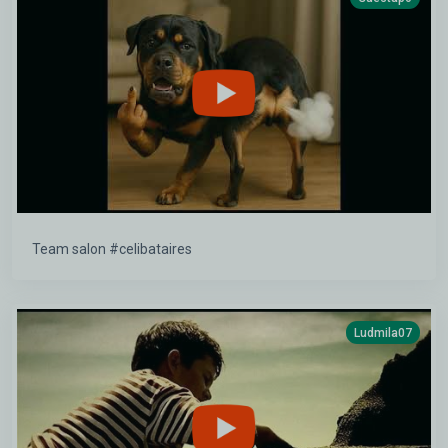
Team salon #celibataires
Ludmila07