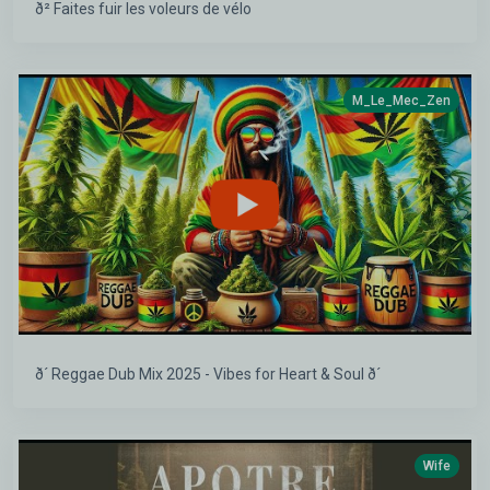
ð² Faites fuir les voleurs de vélo
M_Le_Mec_Zen
ð´ Reggae Dub Mix 2025 - Vibes for Heart & Soul ð´
Wife