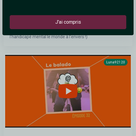
J'ai compris
Ma biographie (Je suis entouré de pédophiles et c'est moi
l'handicapé mental le monde à l'envers !)
Luna92120