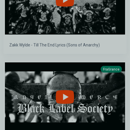
Zakk Wylde - Till The End Lyrics (Sons of Anarchy)
FraGrance