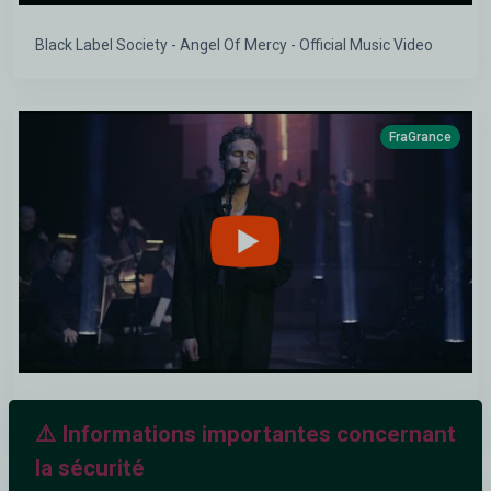
Black Label Society - Angel Of Mercy - Official Music Video
FraGrance
HAEVN - We Are (Upclose Concert)
⚠️ Informations importantes concernant
la sécurité