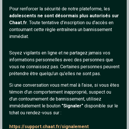
FraGrance
Pour renforcer la sécurité de notre plateforme, les
adolescents ne sont désormais plus autorisés sur
Chaat.fr
. Toute tentative d’inscription ou d’accès en
contournant cette règle entraînera un bannissement
immédiat.
Soyez vigilants en ligne et ne partagez jamais vos
informations personnelles avec des personnes que
vous ne connaissez pas. Certaines personnes peuvent
prétendre être quelqu’un qu’elles ne sont pas.
Travis - Why Does It Always Rain On Me? (Official HD Music
Video)
Si une conversation vous met mal à l’aise, si vous êtes
témoin d’un comportement inapproprié, suspect ou
d’un contournement de bannissement, utilisez
immédiatement le bouton
"Signaler"
disponible sur le
FraGrance
tchat ou rendez-vous sur :
https://support.chaat.fr/signalement