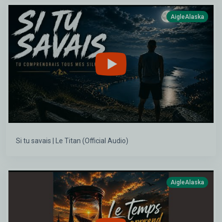
AigleAlaska
Si tu savais | Le Titan (Official Audio)
AigleAlaska