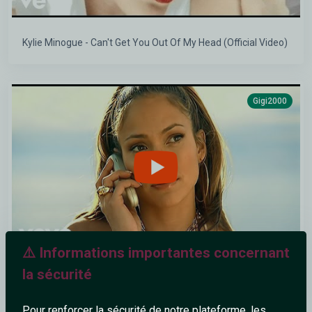
Kylie Minogue - Can't Get You Out Of My Head (Official Video)
Gigi2000
⚠️ Informations importantes concernant
la sécurité
Jennifer Lopez - Love Don't Cost A Thing (Official HD Video)
Pour renforcer la sécurité de notre plateforme, les