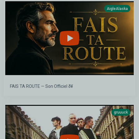
AigleAlaska
FAIS TA ROUTE — Son Officiel ð¥
gruuuck