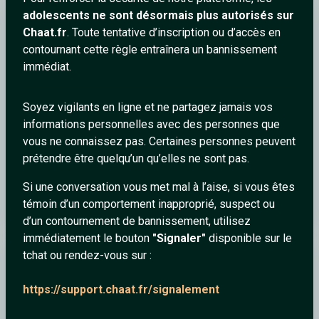
adolescents ne sont désormais plus autorisés sur
Gigi2000
Chaat.fr
. Toute tentative d’inscription ou d’accès en
contournant cette règle entraînera un bannissement
immédiat.
Soyez vigilants en ligne et ne partagez jamais vos
informations personnelles avec des personnes que
vous ne connaissez pas. Certaines personnes peuvent
prétendre être quelqu’un qu’elles ne sont pas.
Si une conversation vous met mal à l’aise, si vous êtes
Mis-Teeq - Scandalous (Official Video)
témoin d’un comportement inapproprié, suspect ou
d’un contournement de bannissement, utilisez
immédiatement le bouton
"Signaler"
disponible sur le
tchat ou rendez-vous sur :
Gigi2000
https://support.chaat.fr/signalement