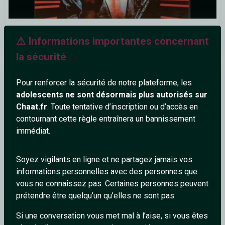
The Terminator Soundtrack - Main Theme
⚠️ Informations importantes concernant
la sécurité
Burning
Pour renforcer la sécurité de notre plateforme, les
adolescents ne sont désormais plus autorisés sur
Chaat.fr
. Toute tentative d’inscription ou d’accès en
contournant cette règle entraînera un bannissement
immédiat.
Soyez vigilants en ligne et ne partagez jamais vos
informations personnelles avec des personnes que
vous ne connaissez pas. Certaines personnes peuvent
prétendre être quelqu’un qu’elles ne sont pas.
Absinthe et Musique - BARBARA - L'Absinthe - Total Eclipse
Si une conversation vous met mal à l’aise, si vous êtes
Scene - Rimbaud Verlaine