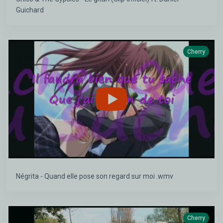
Guichard
Cherry
Négrita - Quand elle pose son regard sur moi .wmv
Cherry