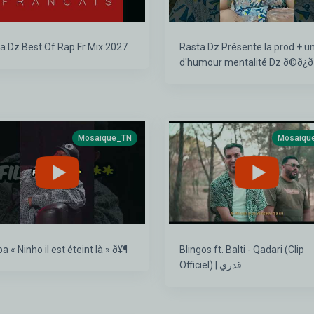
Rasta Dz Best Of Rap Fr Mix 2027
Rasta Dz Présente la prod + un peu
d'humour mentalité Dz ð©ð¿ð
♻️ðððð¤£ð¤£ð¤£ð¤£ð¤
¡ððð½☮️ð⭐ðð½
Mosaique_TN
Mosaiqu
Booba « Ninho il est éteint là » ð¥¶
Blingos ft. Balti - Qadari (Clip
Officiel) | قدري