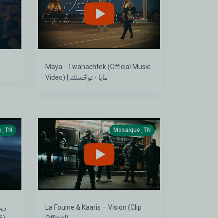
Maya - Twahachtek (Official Music
Video) | مايا - توحّشتك
e_TN
Mosaique_TN
La Fouine & Kaaris – Vision (Clip