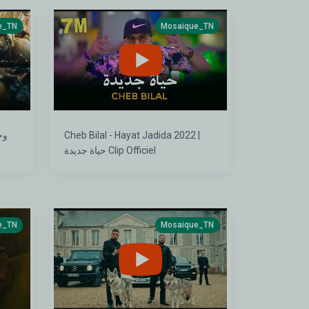
e_TN
Mosaique_TN
Cheb Bilal - Hayat Jadida 2022 |
حياة جديدة Clip Officiel
e_TN
Mosaique_TN