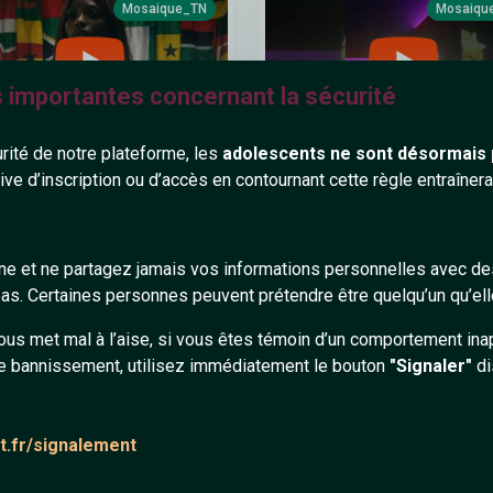
Mosaique_TN
Mosaiqu
s importantes concernant la sécurité
urité de notre plateforme, les
adolescents ne sont désormais 
tive d’inscription ou d’accès en contournant cette règle entraîne
o - LES DIAMANTS DE
GIMS ft Lamano1.9 / PARISIE
SSA feat. Tiakola
ualizer)
gne et ne partagez jamais vos informations personnelles avec 
s. Certaines personnes peuvent prétendre être quelqu’un qu’ell
Mosaique_TN
Mosaiqu
ous met mal à l’aise, si vous êtes témoin d’un comportement ina
e bannissement, utilisez immédiatement le bouton
"Signaler"
di
at.fr/signalement