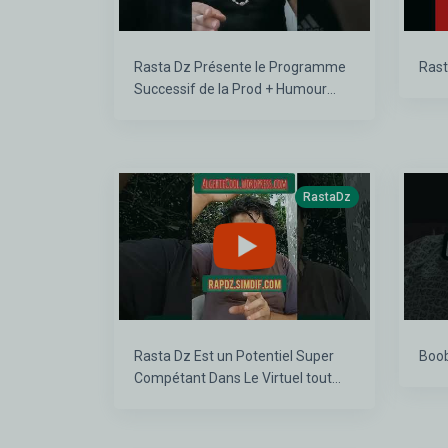
Rasta Dz Présente le Programme
Successif de la Prod + Humour
Mentalité Dz ð©ð¿☮️ð¤¡ð£ð¯ððð­♻️
RastaDz
Rasta Dz Est un Potentiel Super
Compétant Dans Le Virtuel tout
simplement