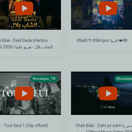
 Bilal - Dadi Dada (Harbou
⁨ #Balti ft #Blingos قريبا ❤️‍ð¥⁩
 الشاب بلال - هربو علينا
(توزيع جديد) Studio HD
Mosaique_TN
Mosaiqu
- Tout Seul 1 (Clip officiel)
Cheb Bilal - Zidni ya zahri زيدني يا