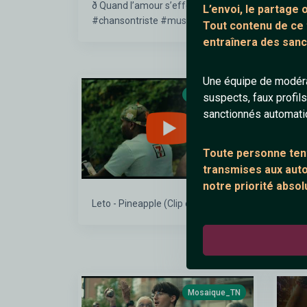
ð Quand l’amour s’effondre…
G.G.
L’envoi, le partage
#chansontriste #musique
Tout contenu de ce
#meilleureschansons chanson
entraînera des sanc
française 2025
Une équipe de modéra
Mosaique_TN
suspects, faux profil
sanctionnés automat
Toute personne tent
transmises aux autor
notre priorité absol
Leto - Pineapple (Clip officiel)
EMP1
Vide
Mosaique_TN