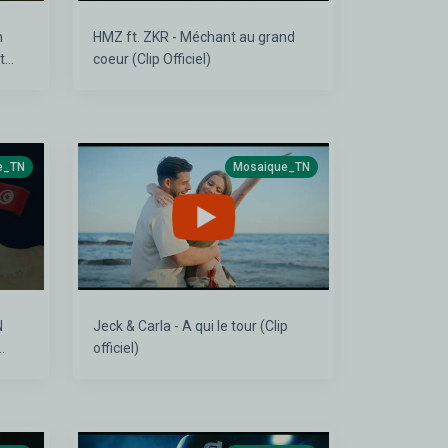
h
HMZ ft. ZKR - Méchant au grand
t
coeur (Clip Officiel)
i
e_TN
Mosaique_TN
N
Jeck & Carla - A qui le tour (Clip
officiel)
reb