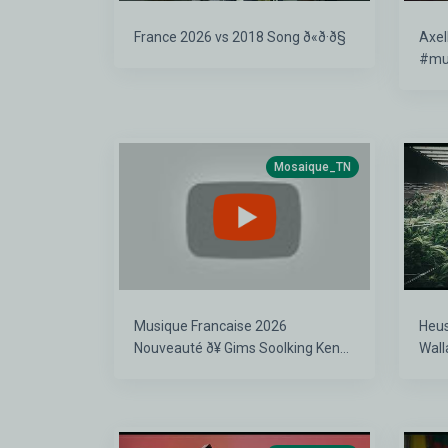
France 2026 vs 2018 Song ð«ð·ð§
Axel
#mus
#con
Mosaique_TN
Musique Francaise 2026
Heus
Nouveauté ð¥ Gims Soolking Kendji
Walla
Girac Aya Nakamurað¶Chanson
Francaise 2026