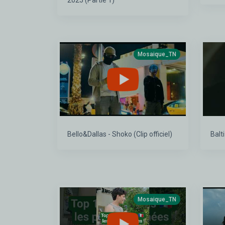
2025 (Partie 1)
Mosaique_TN
Bello&Dallas - Shoko (Clip officiel)
Balti
Mosaique_TN