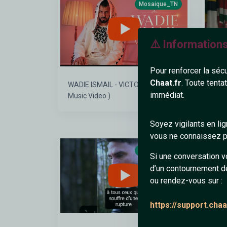
Mosaique_TN
⚠️ Information
Pour renforcer la séc
Chaat.fr
. Toute tenta
WADIE ISMAIL - VICTOIRE ( Official
Ninh
immédiat.
Music Video )
BOKA
(Vis
Soyez vigilants en li
vous ne connaissez pa
Mosaique_TN
Si une conversation v
d’un contournement d
ou rendez-vous sur :
https://support.cha