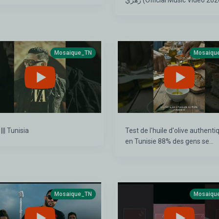
زهري (Official Music Video 20
Mosaique_TN
Mosaiqu
 ||| Tunisia
Test de l'huile d'olive authenti
en Tunisie 88% des gens se
trompent !
Mosaique_TN
Mosaiqu