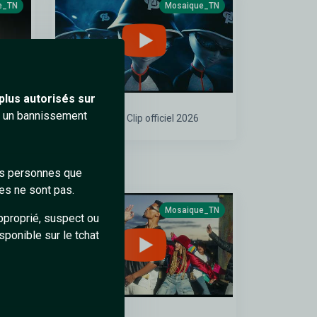
e_TN
Mosaique_TN
plus autorisés sur
ra un bannissement
NNE
Jul - Parasite Clip officiel 2026
des personnes que
es ne sont pas.
e_TN
Mosaique_TN
pproprié, suspect ou
sponible sur le tchat