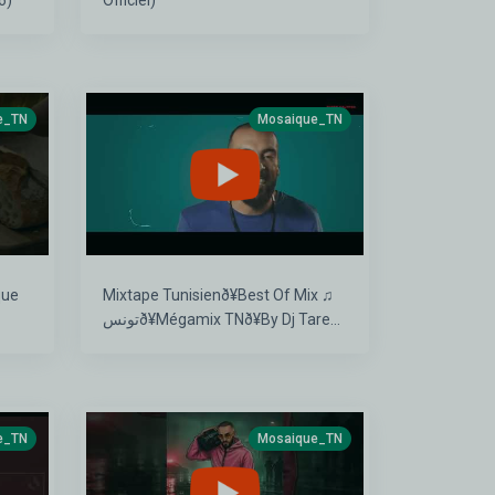
26)
Officiel)
e_TN
Mosaique_TN
que
Mixtape Tunisienð¥Best Of Mix ♫
تونسð¥Mégamix TNð¥By Dj Tarek
Calypso 2026 - Vol 01
e_TN
Mosaique_TN