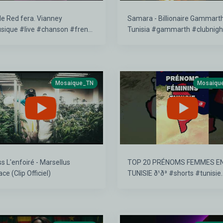
le Red fera. Vianney
Samara - Billionaire Gammart
ique #live #chanson #french
Tunisia #gammarth #clubnigh
cert
#billionairelifestyle #raptouns
Mosaique_TN
Mosaiqu
s L'enfoiré - Marsellus
TOP 20 PRÉNOMS FEMMES E
ce (Clip Officiel)
TUNISIE ð¹ð³ #shorts #tunisie
#tunisienne #prénom #magh
#afrique