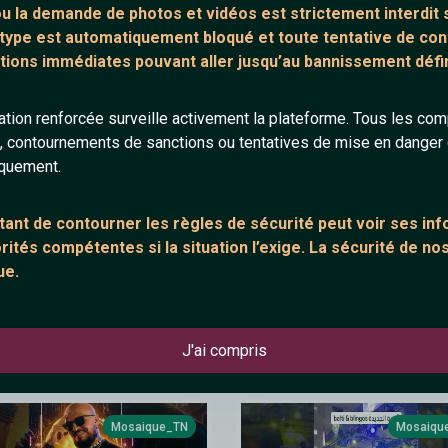
A feat Junior Hassen - 9anoun
JenJoon - HAYALA | حيّالة (Official
 ou la demande de
photos et vidéos est strictement interdit
s
el Ghaba قانون الغابة
Video)
 type est automatiquement bloqué et toute tentative de c
tions immédiates pouvant aller jusqu’au bannissement défini
tion renforcée surveille activement la plateforme. Tous les co
Mosaique_TN
Mosaiqu
s, contournements de sanctions ou tentatives de mise en danger d
iquement.
ant de contourner les règles de sécurité peut voir ses in
ités compétentes si la situation l’exige. La sécurité de nos
ue.
RE - NAFS (Official Music
Chansons Française 2026
o)
Nouveauté ⚡ Kendji Girac Vianney
Slimane Vitaa Louane Claudio
J'ai compris
Capéo Gims
Mosaique_TN
Mosaiqu