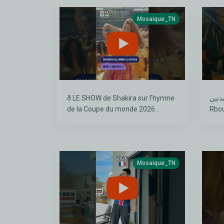
Mosaique_TN
ð​ LE SHOW de Shakira sur l'hymne
مدنين
de la Coupe du monde 2026
#shakira #shorts
#coupedumonde
Mosaique_TN