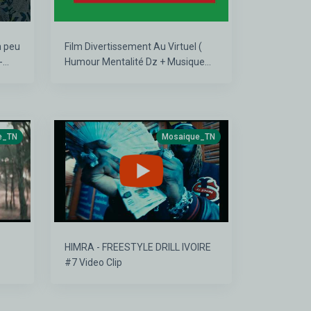
Film Divertissement Au Virtuel (
­
Humour Mentalité Dz + Musique
Rasta )
e_TN
Mosaique_TN
HIMRA - FREESTYLE DRILL IVOIRE
#7 Video Clip