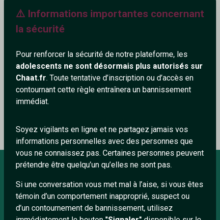
⚠️ Informations importantes concernant
546+
la sécurité
Pour renforcer la sécurité de notre plateforme, les
adolescents ne sont désormais plus autorisés sur
Ajouter un commentaire (0)
Tchatter
Chaat.fr
. Toute tentative d’inscription ou d’accès en
contournant cette règle entraînera un bannissement
immédiat.
Le profil n'a pas encore de commentaire.
Soyez vigilants en ligne et ne partagez jamais vos
informations personnelles avec des personnes que
vous ne connaissez pas. Certaines personnes peuvent
prétendre être quelqu’un qu’elles ne sont pas.
Si une conversation vous met mal à l’aise, si vous êtes
À PROPOS
témoin d’un comportement inapproprié, suspect ou
Conditions générales
d’un contournement de bannissement, utilisez
immédiatement le bouton
"Signaler"
disponible sur le
À propos