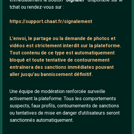
tchat ou rendez-vous sur :
Mentions légales
https://support.chaat.fr/signalement
LIENS UTILES
L’envoi, le partage ou la demande de
photos et
Protection mineurs
vidéos est strictement interdit
sur la plateforme.
Blog
Tout contenu de ce type est automatiquement
bloqué et toute tentative de contournement
Salons de discussion
entraînera des sanctions immédiates pouvant
Communauté
aller jusqu’au bannissement définitif.
Quotes
Playlists YouTube
Une équipe de modération renforcée surveille
activement la plateforme. Tous les comportements
Nous contacter
suspects, faux profils, contournements de sanctions
ou tentatives de mise en danger d’utilisateurs seront
ANNEXE
sanctionnés automatiquement.
Network IRC