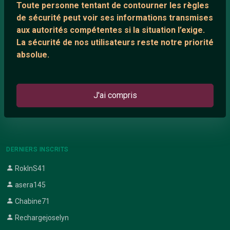
Toute personne tentant de contourner les règles
Support IRC
de sécurité peut voir ses informations transmises
aux autorités compétentes si la situation l’exige.
La sécurité de nos utilisateurs reste notre priorité
ARTICLES RÉCENTS
absolue.
Chat vidéo gratuit
Chat en ligne
J'ai compris
Témoignage de nathanaelle
Le salon #Celibataires
DERNIERS INSCRITS
RokInS41
asera145
Chabine71
Rechargejoselyn