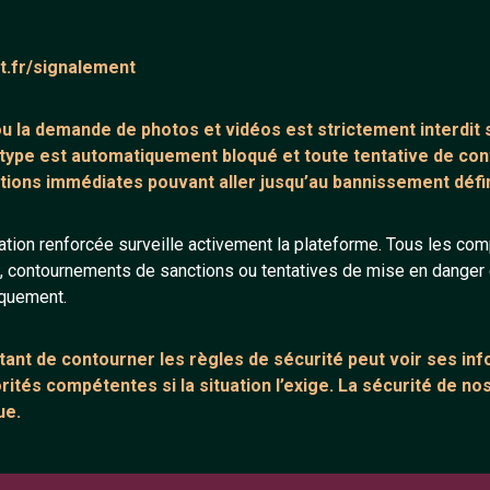
ntaire (0)
Tchatter
at.fr/signalement
core de commentaire.
 ou la demande de
photos et vidéos est strictement interdit
s
 type est automatiquement bloqué et toute tentative de c
tions immédiates pouvant aller jusqu’au bannissement défini
tion renforcée surveille activement la plateforme. Tous les co
s, contournements de sanctions ou tentatives de mise en danger d
ANNEXE
ARTICLES RÉCE
iquement.
urs
Network IRC
Chat vidéo grat
Support IRC
Chat en ligne
ant de contourner les règles de sécurité peut voir ses in
ités compétentes si la situation l’exige. La sécurité de nos
sion
Témoignage de
ue.
Le salon #Celib
e