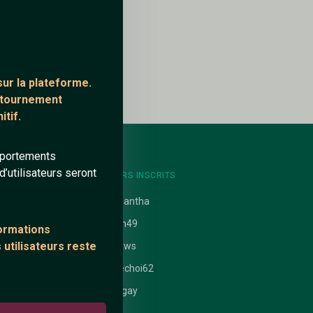
ur la plateforme.
ontournement
tif.
mportements
’utilisateurs seront
NTS
DERNIERS INSCRITS
uit
Samantha
Kokin49
formations
 utilisateurs reste
 nathanaelle
Lisarws
ataires
Ardechoi62
alangay