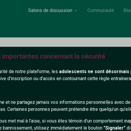
Salons de discussion
Communauté
Blo
s importantes concernant la sécurité
Aliiice
urité de notre plateforme, les
adolescents ne sont désormais 
20 ans
Dans le frigo
tive d’inscription ou d’accès en contournant cette règle entraîne
uste une fille chill
gne et ne partagez jamais vos informations personnelles avec 
524+
s. Certaines personnes peuvent prétendre être quelqu’un qu’ell
ous met mal à l’aise, si vous êtes témoin d’un comportement ina
e bannissement, utilisez immédiatement le bouton
"Signaler"
di