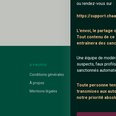
ou rendez-vous sur :
Ajouter un comme
https://support.cha
Le profil n'a pas en
L’envoi, le partage
Tout contenu de ce
entraînera des sanc
Une équipe de modéra
suspects, faux profil
À PROPOS
LIENS UTILES
sanctionnés automat
Conditions générales
Protection mine
À propos
Blog
Toute personne tent
transmises aux autor
Mentions légales
Salons de discus
notre priorité absol
Communauté
Quotes
Playlists YouTub