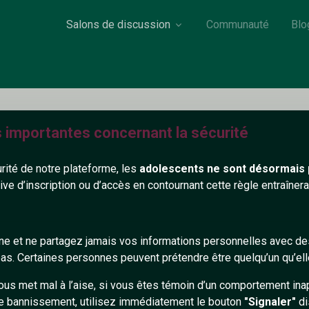
Salons de discussion
Communauté
Blo
s importantes concernant la sécurité
Anselandre
urité de notre plateforme, les
adolescents ne sont désormais 
45 ans
Ile de France
tive d’inscription ou d’accès en contournant cette règle entraîne
our jeune femme aimant homme mûr, réel de préférence !
gne et ne partagez jamais vos informations personnelles avec 
354+
s. Certaines personnes peuvent prétendre être quelqu’un qu’ell
ous met mal à l’aise, si vous êtes témoin d’un comportement ina
e bannissement, utilisez immédiatement le bouton
"Signaler"
di