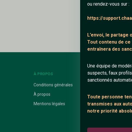
ou rendez-vous sur :
Ajouter un comme
https://support.cha
Le profil n'a pas en
L’envoi, le partage
Tout contenu de ce
entraînera des sanc
Une équipe de modéra
suspects, faux profil
À PROPOS
LIENS UTILES
sanctionnés automat
Conditions générales
Protection mine
À propos
Blog
Toute personne tent
transmises aux autor
Mentions légales
Salons de discus
notre priorité absol
Communauté
Quotes
Playlists YouTub