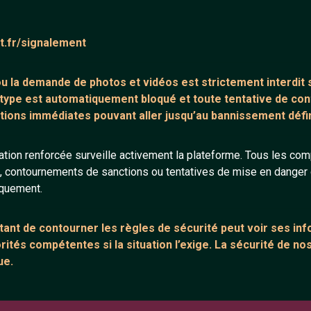
ntaire (0)
Tchatter
at.fr/signalement
core de commentaire.
 ou la demande de
photos et vidéos est strictement interdit
s
 type est automatiquement bloqué et toute tentative de c
tions immédiates pouvant aller jusqu’au bannissement défini
tion renforcée surveille activement la plateforme. Tous les co
s, contournements de sanctions ou tentatives de mise en danger d
ANNEXE
ARTICLES RÉCE
iquement.
urs
Network IRC
Chat vidéo grat
Support IRC
Chat en ligne
ant de contourner les règles de sécurité peut voir ses in
ités compétentes si la situation l’exige. La sécurité de nos
sion
Témoignage de
ue.
Le salon #Celib
e