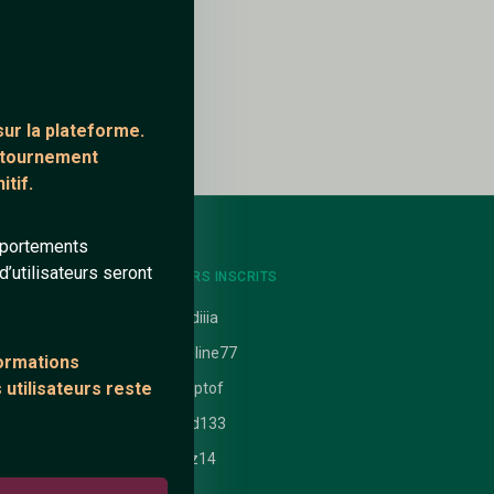
ur la plateforme.
ontournement
tif.
mportements
’utilisateurs seront
NTS
DERNIERS INSCRITS
uit
claudiiia
Caroline77
formations
 utilisateurs reste
 nathanaelle
tiptaptof
ataires
Walid133
Dzdz14