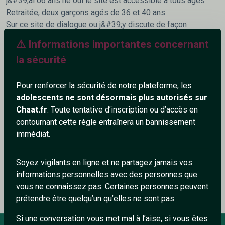
j&#39;ai 66 ans hé oui le site est accessible à tous ages
Retraitée, deux garçons agés de 36 et 40 ans
Sur ce site de dialogue ou j&#39;y discute de façon
conviviale et rien de plus
⚠️ Informations importantes concernant
Merci de respecter
la sécurité
25+
Pour renforcer la sécurité de notre plateforme, les
adolescents ne sont désormais plus autorisés sur
Chaat.fr
. Toute tentative d’inscription ou d’accès en
contournant cette règle entraînera un bannissement
immédiat.
Ajouter un commentaire (0)
Tchatter
Soyez vigilants en ligne et ne partagez jamais vos
Le profil n'a pas encore de commentaire.
informations personnelles avec des personnes que
vous ne connaissez pas. Certaines personnes peuvent
prétendre être quelqu’un qu’elles ne sont pas.
Si une conversation vous met mal à l’aise, si vous êtes