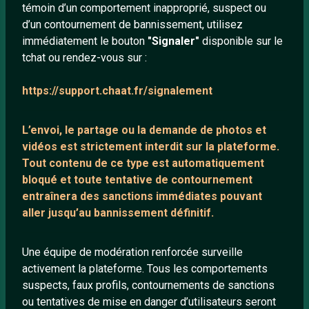
témoin d’un comportement inapproprié, suspect ou
d’un contournement de bannissement, utilisez
À PROPOS
immédiatement le bouton
"Signaler"
disponible sur le
tchat ou rendez-vous sur :
Conditions générales
À propos
https://support.chaat.fr/signalement
Mentions légales
L’envoi, le partage ou la demande de
photos et
vidéos est strictement interdit
sur la plateforme.
LIENS UTILES
Tout contenu de ce type est automatiquement
Protection mineurs
bloqué et toute tentative de contournement
entraînera des sanctions immédiates pouvant
Blog
aller jusqu’au bannissement définitif.
Salons de discussion
Communauté
Une équipe de modération renforcée surveille
Quotes
activement la plateforme. Tous les comportements
suspects, faux profils, contournements de sanctions
Playlists YouTube
ou tentatives de mise en danger d’utilisateurs seront