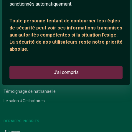
Nous contacter
sanctionnés automatiquement.
Toute personne tentant de contourner les règles
ANNEXE
de sécurité peut voir ses informations transmises
Network IRC
aux autorités compétentes si la situation l’exige.
Support IRC
La sécurité de nos utilisateurs reste notre priorité
absolue.
ARTICLES RÉCENTS
J'ai compris
Chat vidéo gratuit
Chat en ligne
Témoignage de nathanaelle
Le salon #Celibataires
DERNIERS INSCRITS
lucxss