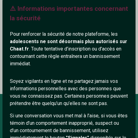
⚠️ Informations importantes concernant
393+
la sécurité
Pour renforcer la sécurité de notre plateforme, les
adolescents ne sont désormais plus autorisés sur
Ajouter un commentaire (0)
Tchatter
Chaat.fr
. Toute tentative d’inscription ou d’accès en
contournant cette règle entraînera un bannissement
immédiat.
Le profil n'a pas encore de commentaire.
Soyez vigilants en ligne et ne partagez jamais vos
informations personnelles avec des personnes que
vous ne connaissez pas. Certaines personnes peuvent
prétendre être quelqu’un qu’elles ne sont pas.
Si une conversation vous met mal à l’aise, si vous êtes
À PROPOS
témoin d’un comportement inapproprié, suspect ou
Conditions générales
d’un contournement de bannissement, utilisez
immédiatement le bouton
"Signaler"
disponible sur le
À propos