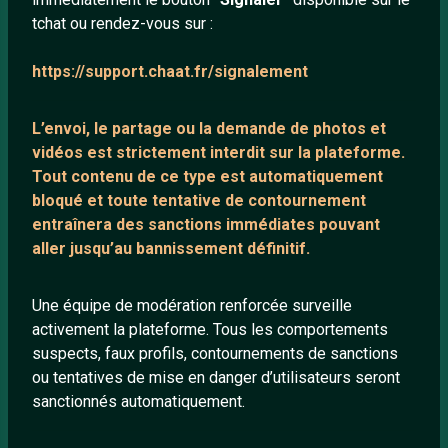
tchat ou rendez-vous sur :
Mentions légales
https://support.chaat.fr/signalement
LIENS UTILES
L’envoi, le partage ou la demande de
photos et
Protection mineurs
vidéos est strictement interdit
sur la plateforme.
Blog
Tout contenu de ce type est automatiquement
bloqué et toute tentative de contournement
Salons de discussion
entraînera des sanctions immédiates pouvant
Communauté
aller jusqu’au bannissement définitif.
Quotes
Playlists YouTube
Une équipe de modération renforcée surveille
activement la plateforme. Tous les comportements
Nous contacter
suspects, faux profils, contournements de sanctions
ou tentatives de mise en danger d’utilisateurs seront
ANNEXE
sanctionnés automatiquement.
Network IRC