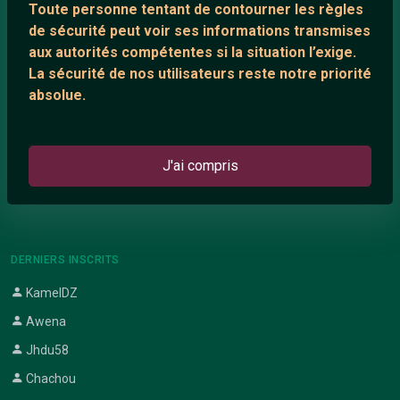
Toute personne tentant de contourner les règles
Support IRC
de sécurité peut voir ses informations transmises
aux autorités compétentes si la situation l’exige.
La sécurité de nos utilisateurs reste notre priorité
ARTICLES RÉCENTS
absolue.
Chat vidéo gratuit
Chat en ligne
J'ai compris
Témoignage de nathanaelle
Le salon #Celibataires
DERNIERS INSCRITS
KamelDZ
Awena
Jhdu58
Chachou