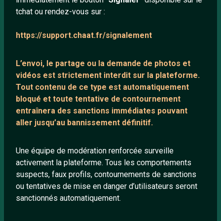
tchat ou rendez-vous sur :
Mentions légales
https://support.chaat.fr/signalement
LIENS UTILES
L’envoi, le partage ou la demande de
photos et
Protection mineurs
vidéos est strictement interdit
sur la plateforme.
Blog
Tout contenu de ce type est automatiquement
bloqué et toute tentative de contournement
Salons de discussion
entraînera des sanctions immédiates pouvant
Communauté
aller jusqu’au bannissement définitif.
Quotes
Playlists YouTube
Une équipe de modération renforcée surveille
activement la plateforme. Tous les comportements
Nous contacter
suspects, faux profils, contournements de sanctions
ou tentatives de mise en danger d’utilisateurs seront
ANNEXE
sanctionnés automatiquement.
Network IRC