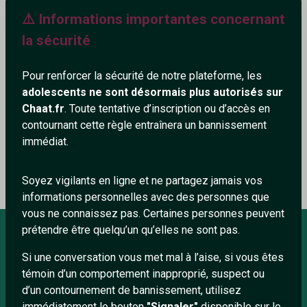
⚠️ Informations importantes concernant
136+
la sécurité
Pour renforcer la sécurité de notre plateforme, les
adolescents ne sont désormais plus autorisés sur
Ajouter un commentaire (0)
Tchatter
Chaat.fr
. Toute tentative d’inscription ou d’accès en
contournant cette règle entraînera un bannissement
immédiat.
Le profil n'a pas encore de commentaire.
Soyez vigilants en ligne et ne partagez jamais vos
informations personnelles avec des personnes que
vous ne connaissez pas. Certaines personnes peuvent
prétendre être quelqu’un qu’elles ne sont pas.
Si une conversation vous met mal à l’aise, si vous êtes
À PROPOS
témoin d’un comportement inapproprié, suspect ou
Conditions générales
d’un contournement de bannissement, utilisez
immédiatement le bouton
"Signaler"
disponible sur le
À propos