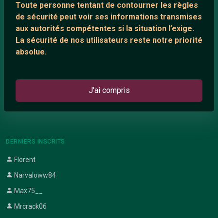
Toute personne tentant de contourner les règles
Support IRC
de sécurité peut voir ses informations transmises
aux autorités compétentes si la situation l’exige.
La sécurité de nos utilisateurs reste notre priorité
ARTICLES RÉCENTS
absolue.
Chat vidéo gratuit
Chat en ligne
J'ai compris
Témoignage de nathanaelle
Le salon #Celibataires
DERNIERS INSCRITS
Florent
Narvaloww84
Max75__
Mrcrack06