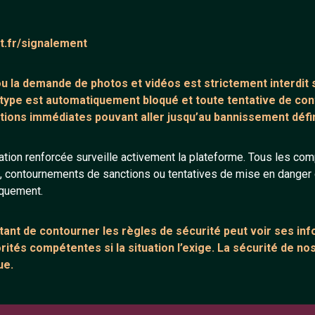
ntaire (0)
Tchatter
at.fr/signalement
core de commentaire.
 ou la demande de
photos et vidéos est strictement interdit
s
 type est automatiquement bloqué et toute tentative de c
tions immédiates pouvant aller jusqu’au bannissement défini
tion renforcée surveille activement la plateforme. Tous les co
s, contournements de sanctions ou tentatives de mise en danger d
ANNEXE
ARTICLES RÉCE
iquement.
urs
Network IRC
Chat vidéo grat
Support IRC
Chat en ligne
ant de contourner les règles de sécurité peut voir ses in
ités compétentes si la situation l’exige. La sécurité de nos
sion
Témoignage de
ue.
Le salon #Celib
e