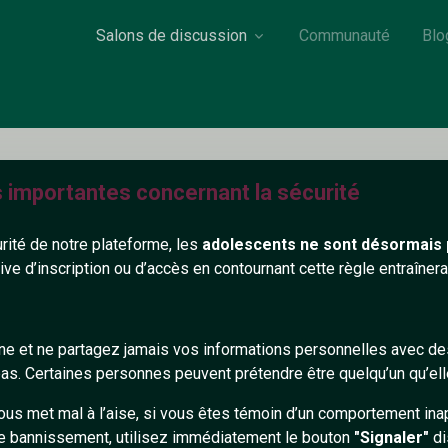
Salons de discussion
Communauté
Blo
s importantes concernant la sécurité
Eneko
urité de notre plateforme, les
adolescents ne sont désormais 
36 ans
Non renseigné
tive d’inscription ou d’accès en contournant cette règle entraîne
ernier éclat de lune
gne et ne partagez jamais vos informations personnelles avec 
556+
s. Certaines personnes peuvent prétendre être quelqu’un qu’ell
ous met mal à l’aise, si vous êtes témoin d’un comportement ina
e bannissement, utilisez immédiatement le bouton
"Signaler"
di