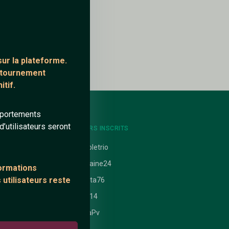
ur la plateforme.
ontournement
tif.
mportements
’utilisateurs seront
NTS
DERNIERS INSCRITS
uit
Coupletrio
typhaine24
formations
 utilisateurs reste
 nathanaelle
Kalista76
ataires
max14
SayaPv