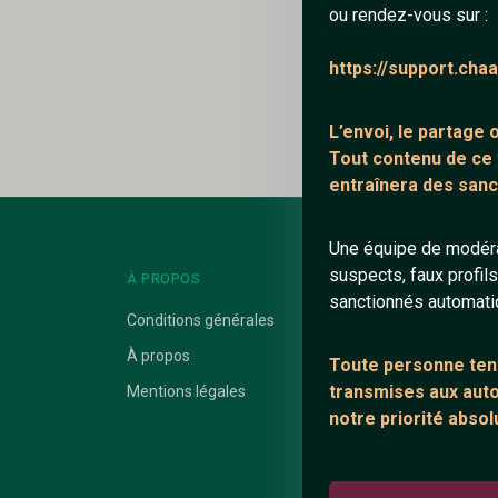
ou rendez-vous sur :
Ajouter un comme
https://support.cha
Le profil n'a pas en
L’envoi, le partage
Tout contenu de ce
entraînera des sanc
Une équipe de modéra
suspects, faux profil
À PROPOS
LIENS UTILES
sanctionnés automat
Conditions générales
Protection mine
À propos
Blog
Toute personne tent
transmises aux autor
Mentions légales
Salons de discus
notre priorité absol
Communauté
Quotes
Playlists YouTub