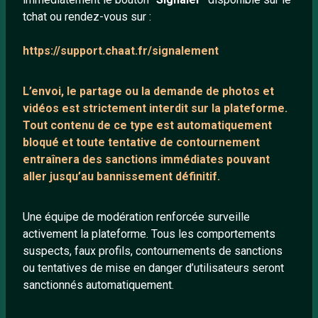
tchat ou rendez-vous sur :
Mentions légales
https://support.chaat.fr/signalement
LIENS UTILES
L’envoi, le partage ou la demande de
photos et
Protection mineurs
vidéos est strictement interdit
sur la plateforme.
Blog
Tout contenu de ce type est automatiquement
bloqué et toute tentative de contournement
Salons de discussion
entraînera des sanctions immédiates pouvant
Communauté
aller jusqu’au bannissement définitif.
Quotes
Playlists YouTube
Une équipe de modération renforcée surveille
activement la plateforme. Tous les comportements
Nous contacter
suspects, faux profils, contournements de sanctions
ou tentatives de mise en danger d’utilisateurs seront
ANNEXE
sanctionnés automatiquement.
Network IRC