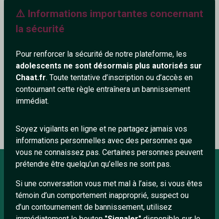
⚠️ Informations importantes concernant
484+
la sécurité
Pour renforcer la sécurité de notre plateforme, les
adolescents ne sont désormais plus autorisés sur
Ajouter un commentaire (0)
Tchatter
Chaat.fr
. Toute tentative d’inscription ou d’accès en
contournant cette règle entraînera un bannissement
immédiat.
Le profil n'a pas encore de commentaire.
Soyez vigilants en ligne et ne partagez jamais vos
informations personnelles avec des personnes que
vous ne connaissez pas. Certaines personnes peuvent
prétendre être quelqu’un qu’elles ne sont pas.
Si une conversation vous met mal à l’aise, si vous êtes
À PROPOS
témoin d’un comportement inapproprié, suspect ou
Conditions générales
d’un contournement de bannissement, utilisez
immédiatement le bouton
"Signaler"
disponible sur le
À propos