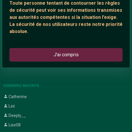
Toute personne tentant de contourner les règles
Support IRC
de sécurité peut voir ses informations transmises
aux autorités compétentes si la situation l’exige.
La sécurité de nos utilisateurs reste notre priorité
ARTICLES RÉCENTS
absolue.
Chat vidéo gratuit
Chat en ligne
J'ai compris
Témoignage de nathanaelle
Le salon #Celibataires
DERNIERS INSCRITS
Catherine
Leii
Deeply__
Lise08