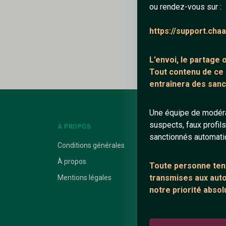
ou rendez-vous sur :
Ajouter un comme
https://support.cha
Le profil n'a pas en
L’envoi, le partage
Tout contenu de ce
entraînera des sanc
Une équipe de modéra
suspects, faux profil
À PROPOS
LIENS UTILES
sanctionnés automat
Conditions générales
Protection mine
À propos
Blog
Toute personne tent
transmises aux autor
Mentions légales
Salons de discus
notre priorité absol
Communauté
Quotes
Playlists YouTub