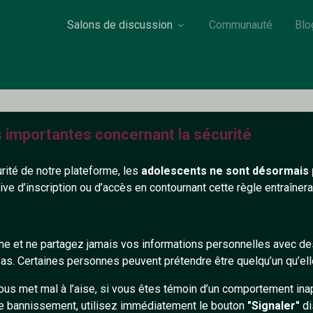
Salons de discussion
Communauté
Blo
s importantes concernant la sécurité
Heyyyy94
urité de notre plateforme, les
adolescents ne sont désormais 
32 ans
Non renseigné
tive d’inscription ou d’accès en contournant cette règle entraîne
on renseigné
gne et ne partagez jamais vos informations personnelles avec 
555+
s. Certaines personnes peuvent prétendre être quelqu’un qu’ell
ous met mal à l’aise, si vous êtes témoin d’un comportement ina
e bannissement, utilisez immédiatement le bouton
"Signaler"
di