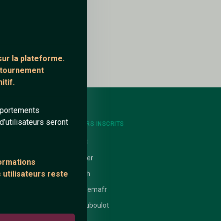
ur la plateforme.
ontournement
tif.
mportements
’utilisateurs seront
NTS
DERNIERS INSCRITS
uit
co18
hunter
formations
 utilisateurs reste
 nathanaelle
Tinah
ataires
Nicolemafr
Finduboulot