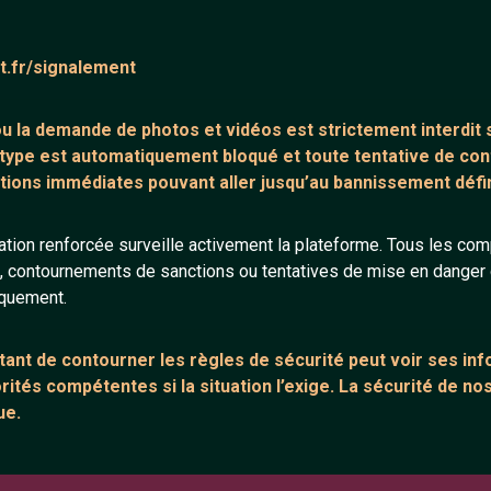
ntaire (0)
Tchatter
at.fr/signalement
core de commentaire.
 ou la demande de
photos et vidéos est strictement interdit
s
 type est automatiquement bloqué et toute tentative de c
tions immédiates pouvant aller jusqu’au bannissement défini
tion renforcée surveille activement la plateforme. Tous les co
s, contournements de sanctions ou tentatives de mise en danger d
ANNEXE
ARTICLES RÉCE
iquement.
urs
Network IRC
Chat vidéo grat
Support IRC
Chat en ligne
ant de contourner les règles de sécurité peut voir ses in
ités compétentes si la situation l’exige. La sécurité de nos
sion
Témoignage de
ue.
Le salon #Celib
e