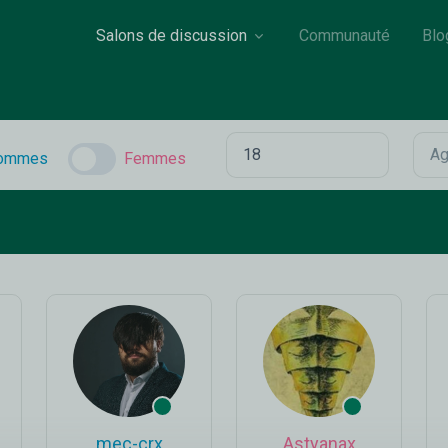
Salons de discussion
Communauté
Blo
ommes
Femmes
mec-crx
Astyanax