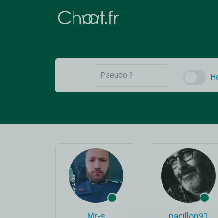
H
Mr-s
papillon91