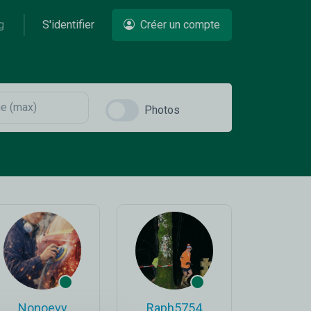
g
S'identifier
Créer un compte
Photos
Nonoevy
Raph5754