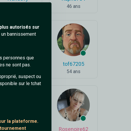
43 ans
46 ans
plus autorisés sur
ra un bannissement
des personnes que
ares_shigaraki
tof67205
es ne sont pas.
19 ans
54 ans
pproprié, suspect ou
sponible sur le tchat
ur la plateforme.
ontournement
Palmsprings
Rosenoire62