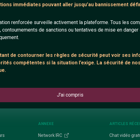
tions immédiates pouvant aller jusqu’au bannissement défini
50 ans
49 ans
tion renforcée surveille activement la plateforme. Tous les co
s, contournements de sanctions ou tentatives de mise en danger d
iquement.
ant de contourner les règles de sécurité peut voir ses in
ités compétentes si la situation l’exige. La sécurité de nos
viril
BelgoDZ
ue.
43 ans
35 ans
J'ai compris
ANNEXE
ARTICLES RÉCE
urs
Network IRC
Chat vidéo grat