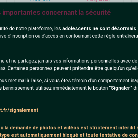
36 ans
35 ans
s importantes concernant la sécurité
urité de notre plateforme, les
adolescents ne sont désormais 
tive d’inscription ou d’accès en contournant cette règle entraîne
gne et ne partagez jamais vos informations personnelles avec 
XaViUs10DB
Jasmin
s. Certaines personnes peuvent prétendre être quelqu’un qu’ell
66 ans
46 ans
ous met mal à l’aise, si vous êtes témoin d’un comportement ina
e bannissement, utilisez immédiatement le bouton
"Signaler"
di
at.fr/signalement
 ou la demande de
photos et vidéos est strictement interdit
s
 type est automatiquement bloqué et toute tentative de c
_philippe44
Nicolas_fr