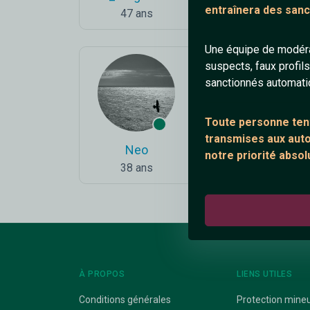
entraînera des sanc
47 ans
28 ans
Une équipe de modéra
suspects, faux profil
sanctionnés automat
Toute personne tent
transmises aux autor
Neo
BlackFox
notre priorité absol
38 ans
36 ans
À PROPOS
LIENS UTILES
Conditions générales
Protection mine