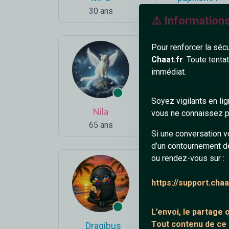
30 ans
49 ans
⚠️ Information
Pour renforcer la séc
Chaat.fr
. Toute tenta
immédiat.
Soyez vigilants en li
Nila
Klausfor
vous ne connaissez pa
65 ans
25 ans
Si une conversation v
d’un contournement d
ou rendez-vous sur :
https://support.cha
L’envoi, le partage
Tout contenu de ce
_Dragibus
Abndt19