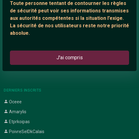
Toute personne tentant de contourner les règles
Support IRC
de sécurité peut voir ses informations transmises
aux autorités compétentes si la situation l’exige.
La sécurité de nos utilisateurs reste notre priorité
ARTICLES RÉCENTS
absolue.
Chat vidéo gratuit
Chat en ligne
J'ai compris
Témoignage de nathanaelle
Le salon #Celibataires
DERNIERS INSCRITS
Oceee
Amarylis
Etprkoipas
PoivreSelDkCalais