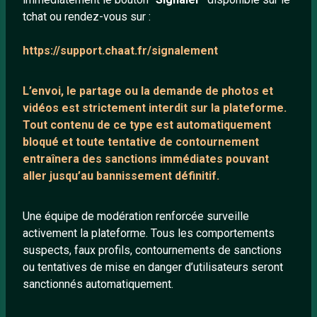
tchat ou rendez-vous sur :
Mentions légales
https://support.chaat.fr/signalement
LIENS UTILES
L’envoi, le partage ou la demande de
photos et
Protection mineurs
vidéos est strictement interdit
sur la plateforme.
Blog
Tout contenu de ce type est automatiquement
bloqué et toute tentative de contournement
Salons de discussion
entraînera des sanctions immédiates pouvant
Communauté
aller jusqu’au bannissement définitif.
Quotes
Playlists YouTube
Une équipe de modération renforcée surveille
activement la plateforme. Tous les comportements
Nous contacter
suspects, faux profils, contournements de sanctions
ou tentatives de mise en danger d’utilisateurs seront
ANNEXE
sanctionnés automatiquement.
Network IRC