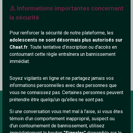
⚠️ Informations importantes concernant
514+
la sécurité
Pour renforcer la sécurité de notre plateforme, les
adolescents ne sont désormais plus autorisés sur
Ajouter un commentaire (0)
Tchatter
Chaat.fr
. Toute tentative d’inscription ou d’accès en
contournant cette règle entraînera un bannissement
immédiat.
Le profil n'a pas encore de commentaire.
Soyez vigilants en ligne et ne partagez jamais vos
informations personnelles avec des personnes que
vous ne connaissez pas. Certaines personnes peuvent
prétendre être quelqu’un qu’elles ne sont pas.
Si une conversation vous met mal à l’aise, si vous êtes
À PROPOS
témoin d’un comportement inapproprié, suspect ou
Conditions générales
d’un contournement de bannissement, utilisez
immédiatement le bouton
"Signaler"
disponible sur le
À propos