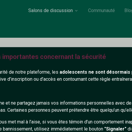
Salons de discussion
Communauté
Blo
s importantes concernant la sécurité
JeanPoPlus
urité de notre plateforme, les
adolescents ne sont désormais 
33 ans
Non renseigné
tive d’inscription ou d’accès en contournant cette règle entraîne
on renseigné
gne et ne partagez jamais vos informations personnelles avec 
563+
s. Certaines personnes peuvent prétendre être quelqu’un qu’ell
ous met mal à l’aise, si vous êtes témoin d’un comportement ina
e bannissement, utilisez immédiatement le bouton
"Signaler"
di