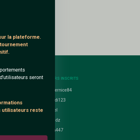
ur la plateforme.
ontournement
tif.
mportements
’utilisateurs seront
NTS
DERNIERS INSCRITS
uit
misternice84
Mehdi123
formations
 utilisateurs reste
 nathanaelle
Abdel
ataires
kay_dz
Bella447