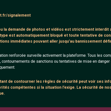
ntaire (0)
Tchatter
at.fr/signalement
core de commentaire.
 ou la demande de
photos et vidéos est strictement interdit
s
 type est automatiquement bloqué et toute tentative de c
tions immédiates pouvant aller jusqu’au bannissement défini
tion renforcée surveille activement la plateforme. Tous les co
s, contournements de sanctions ou tentatives de mise en danger d
ANNEXE
ARTICLES RÉCE
iquement.
urs
Network IRC
Chat vidéo grat
Support IRC
Chat en ligne
ant de contourner les règles de sécurité peut voir ses in
ités compétentes si la situation l’exige. La sécurité de nos
sion
Témoignage de
ue.
Le salon #Celib
e