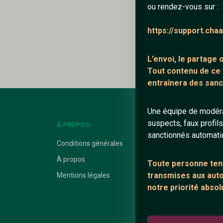
ou rendez-vous sur :
Ajouter un comme
https://support.cha
Le profil n'a pas en
L’envoi, le partage
Tout contenu de ce
entraînera des sanc
Une équipe de modéra
suspects, faux profil
À PROPOS
LIENS UTILES
sanctionnés automat
Conditions générales
Protection mine
À propos
Blog
Toute personne tent
transmises aux autor
Mentions légales
Salons de discus
notre priorité absol
Communauté
Quotes
Playlists YouTub