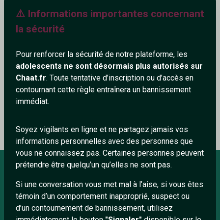
⚠️ Informations importantes concernant
482+
la sécurité
Pour renforcer la sécurité de notre plateforme, les
adolescents ne sont désormais plus autorisés sur
Ajouter un commentaire (0)
Tchatter
Chaat.fr
. Toute tentative d’inscription ou d’accès en
contournant cette règle entraînera un bannissement
immédiat.
Le profil n'a pas encore de commentaire.
Soyez vigilants en ligne et ne partagez jamais vos
informations personnelles avec des personnes que
vous ne connaissez pas. Certaines personnes peuvent
prétendre être quelqu’un qu’elles ne sont pas.
Si une conversation vous met mal à l’aise, si vous êtes
À PROPOS
témoin d’un comportement inapproprié, suspect ou
Conditions générales
d’un contournement de bannissement, utilisez
immédiatement le bouton
"Signaler"
disponible sur le
À propos