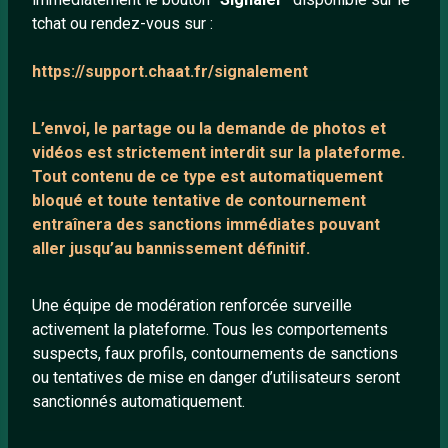
tchat ou rendez-vous sur :
Mentions légales
https://support.chaat.fr/signalement
LIENS UTILES
L’envoi, le partage ou la demande de
photos et
Protection mineurs
vidéos est strictement interdit
sur la plateforme.
Blog
Tout contenu de ce type est automatiquement
bloqué et toute tentative de contournement
Salons de discussion
entraînera des sanctions immédiates pouvant
Communauté
aller jusqu’au bannissement définitif.
Quotes
Playlists YouTube
Une équipe de modération renforcée surveille
activement la plateforme. Tous les comportements
Nous contacter
suspects, faux profils, contournements de sanctions
ou tentatives de mise en danger d’utilisateurs seront
ANNEXE
sanctionnés automatiquement.
Network IRC