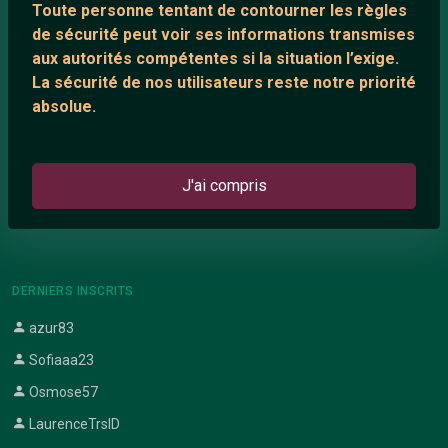
Toute personne tentant de contourner les règles
Support IRC
de sécurité peut voir ses informations transmises
aux autorités compétentes si la situation l’exige.
La sécurité de nos utilisateurs reste notre priorité
ARTICLES RÉCENTS
absolue.
Chat vidéo gratuit
Chat en ligne
J'ai compris
Témoignage de nathanaelle
Le salon #Celibataires
DERNIERS INSCRITS
azur83
Sofiaaa23
Osmose57
LaurenceTrsID