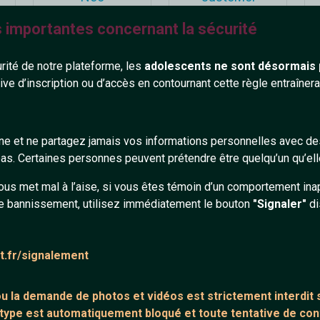
38 ans
23 ans
s importantes concernant la sécurité
urité de notre plateforme, les
adolescents ne sont désormais 
tive d’inscription ou d’accès en contournant cette règle entraîne
gne et ne partagez jamais vos informations personnelles avec 
Lola7
Titemel
s. Certaines personnes peuvent prétendre être quelqu’un qu’ell
20 ans
30 ans
ous met mal à l’aise, si vous êtes témoin d’un comportement ina
e bannissement, utilisez immédiatement le bouton
"Signaler"
di
at.fr/signalement
 ou la demande de
photos et vidéos est strictement interdit
s
 type est automatiquement bloqué et toute tentative de c
0
djmick
bulma_xyz