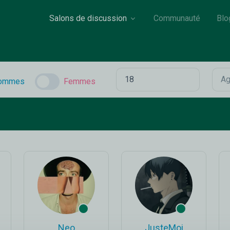
Salons de discussion
Communauté
Blo
ommes
Femmes
Neo
JusteMoi