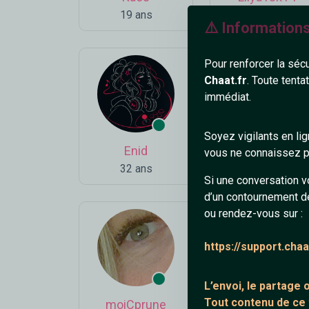
19 ans
18 ans
⚠️ Information
Pour renforcer la séc
Chaat.fr
. Toute tenta
immédiat.
Soyez vigilants en li
Enid
_NouRi
vous ne connaissez pa
32 ans
62 ans
Si une conversation v
d’un contournement d
ou rendez-vous sur :
https://support.cha
L’envoi, le partage
Tout contenu de ce
moiCprune
Goodman2980