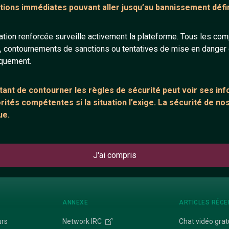
tions immédiates pouvant aller jusqu’au bannissement défini
49 ans
20 ans
tion renforcée surveille activement la plateforme. Tous les co
s, contournements de sanctions ou tentatives de mise en danger d
iquement.
ant de contourner les règles de sécurité peut voir ses in
ités compétentes si la situation l’exige. La sécurité de nos
Polina
_Barbu
ue.
32 ans
45 ans
J'ai compris
ANNEXE
ARTICLES RÉCE
urs
Network IRC
Chat vidéo grat