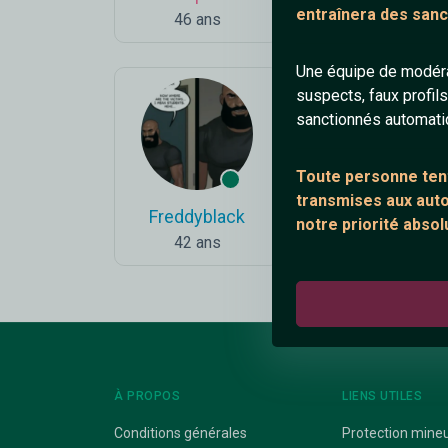
entraînera des sanc
46 ans
43 ans
Une équipe de modéra
suspects, faux profil
sanctionnés automat
Toute personne tent
transmises aux autor
Freddyblack
Tired
notre priorité absol
42 ans
28 ans
À PROPOS
LIENS UTILES
Conditions générales
Protection mine