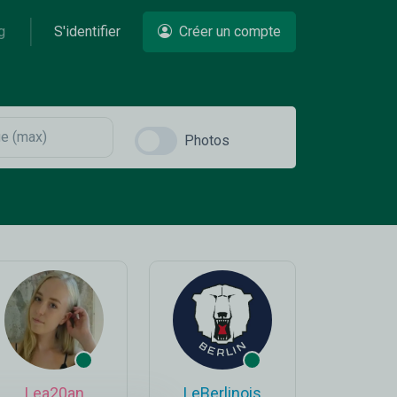
g
S'identifier
Créer un compte
Photos
Lea20an
LeBerlinois