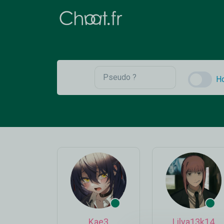
H
Kae3
Lilya13k14