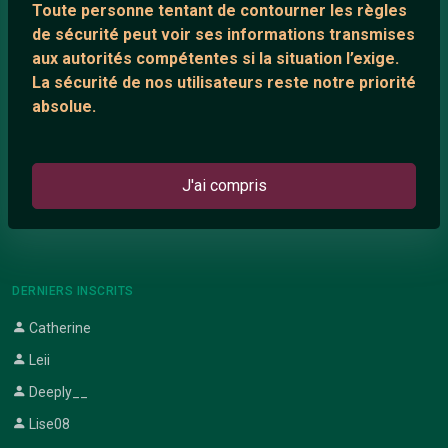
Toute personne tentant de contourner les règles
Support IRC
de sécurité peut voir ses informations transmises
aux autorités compétentes si la situation l’exige.
La sécurité de nos utilisateurs reste notre priorité
ARTICLES RÉCENTS
absolue.
Chat vidéo gratuit
Chat en ligne
J'ai compris
Témoignage de nathanaelle
Le salon #Celibataires
DERNIERS INSCRITS
Catherine
Leii
Deeply__
Lise08