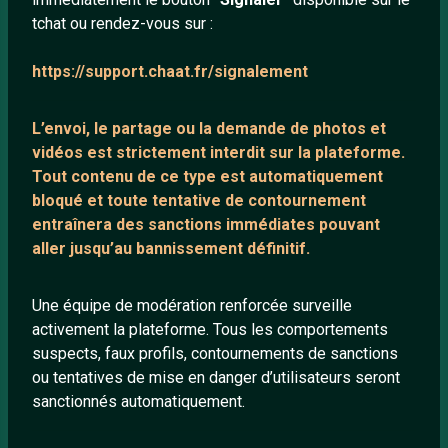
tchat ou rendez-vous sur :
Mentions légales
https://support.chaat.fr/signalement
LIENS UTILES
L’envoi, le partage ou la demande de
photos et
Protection mineurs
vidéos est strictement interdit
sur la plateforme.
Blog
Tout contenu de ce type est automatiquement
bloqué et toute tentative de contournement
Salons de discussion
entraînera des sanctions immédiates pouvant
Communauté
aller jusqu’au bannissement définitif.
Quotes
Playlists YouTube
Une équipe de modération renforcée surveille
activement la plateforme. Tous les comportements
Nous contacter
suspects, faux profils, contournements de sanctions
ou tentatives de mise en danger d’utilisateurs seront
ANNEXE
sanctionnés automatiquement.
Network IRC