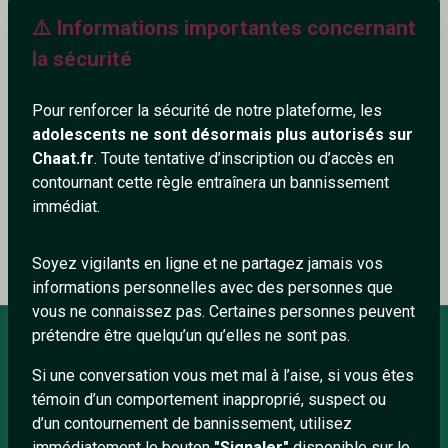
⚠️ Informations importantes concernant
671+
la sécurité
Pour renforcer la sécurité de notre plateforme, les
adolescents ne sont désormais plus autorisés sur
Ajouter un commentaire (0)
Tchatter
Chaat.fr
. Toute tentative d’inscription ou d’accès en
contournant cette règle entraînera un bannissement
immédiat.
Le profil n'a pas encore de commentaire.
Soyez vigilants en ligne et ne partagez jamais vos
informations personnelles avec des personnes que
vous ne connaissez pas. Certaines personnes peuvent
prétendre être quelqu’un qu’elles ne sont pas.
Si une conversation vous met mal à l’aise, si vous êtes
À PROPOS
témoin d’un comportement inapproprié, suspect ou
Conditions générales
d’un contournement de bannissement, utilisez
immédiatement le bouton
"Signaler"
disponible sur le
À propos