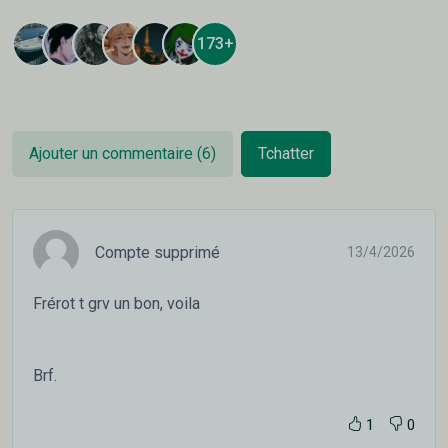
173+
Ajouter un commentaire (6)
Tchatter
Compte supprimé
13/4/2026
Frérot t grv un bon, voila
Brf.
1
0