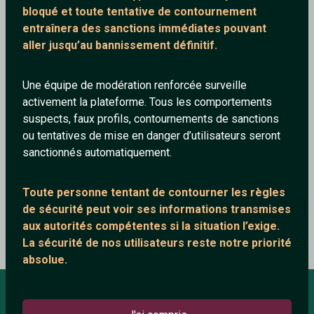
bloqué et toute tentative de contournement
entraînera des sanctions immédiates pouvant
aller jusqu’au bannissement définitif.
Jayle89
14/1/2026
Une équipe de modération renforcée surveille
activement la plateforme. Tous les comportements
Le besttt enfttt je t aime trop mon gars :))) reste
suspects, faux profils, contournements de sanctions
comme sa mon lounes mdr 😜 et tu apporte bcppp de
ou tentatives de mise en danger d’utilisateurs seront
joieeee awww merciii â toiiii 😌🤍
sanctionnés automatiquement.
2
1
Toute personne tentant de contourner les règles
Répondre
de sécurité peut voir ses informations transmises
aux autorités compétentes si la situation l’exige.
La sécurité de nos utilisateurs reste notre priorité
absolue.