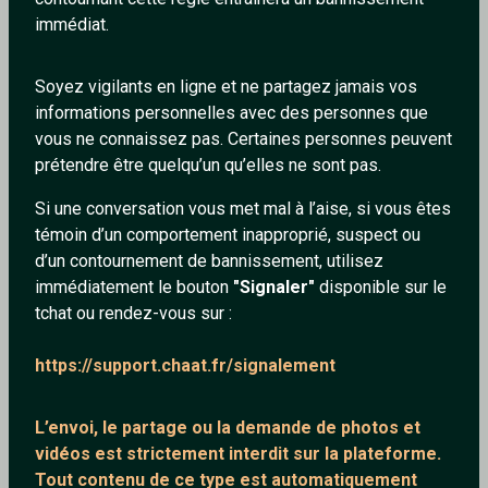
immédiat.
Compte supprimé
21/1/2026
super sympa il est co tout les jours en plus, il devrai
Soyez vigilants en ligne et ne partagez jamais vos
etres modos et se ronomer "The Best"
informations personnelles avec des personnes que
vous ne connaissez pas. Certaines personnes peuvent
1
1
prétendre être quelqu’un qu’elles ne sont pas.
Répondre
Si une conversation vous met mal à l’aise, si vous êtes
témoin d’un comportement inapproprié, suspect ou
d’un contournement de bannissement, utilisez
immédiatement le bouton
"Signaler"
disponible sur le
Compte supprimé
18/2/2026
tchat ou rendez-vous sur :
encore dsl
https://support.chaat.fr/signalement
T-T
L’envoi, le partage ou la demande de
photos et
0
0
vidéos est strictement interdit
sur la plateforme.
Tout contenu de ce type est automatiquement