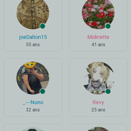
joeDalton15
Midinette
55 ans
41 ans
_---Nuno
Revy
32 ans
25 ans