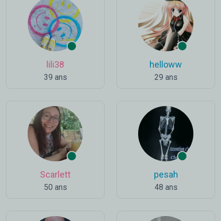
lili38
helloww
39 ans
29 ans
Scarlett
pesah
50 ans
48 ans