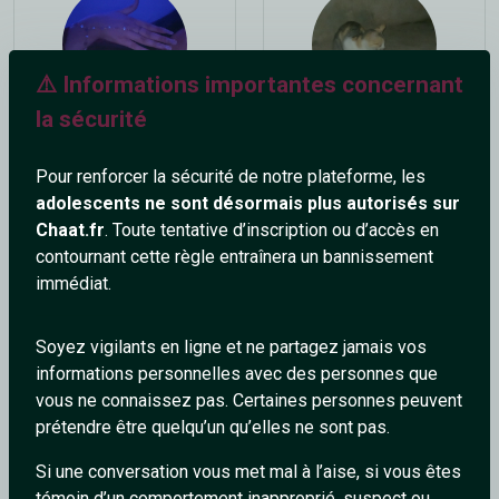
⚠️ Informations importantes concernant
la sécurité
kay_dz
au_bureau
19 ans
46 ans
Pour renforcer la sécurité de notre plateforme, les
adolescents ne sont désormais plus autorisés sur
Chaat.fr
. Toute tentative d’inscription ou d’accès en
contournant cette règle entraînera un bannissement
immédiat.
Soyez vigilants en ligne et ne partagez jamais vos
informations personnelles avec des personnes que
_Barbu
Amestramgram37
vous ne connaissez pas. Certaines personnes peuvent
45 ans
55 ans
prétendre être quelqu’un qu’elles ne sont pas.
Si une conversation vous met mal à l’aise, si vous êtes
témoin d’un comportement inapproprié, suspect ou