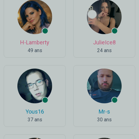
H-Lamberty
JulieIce8
49 ans
24 ans
Yous16
Mr-s
37 ans
30 ans