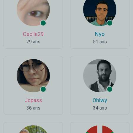
Cecile29
Nyo
29 ans
51 ans
Jcpass
Ohlwy
36 ans
34 ans