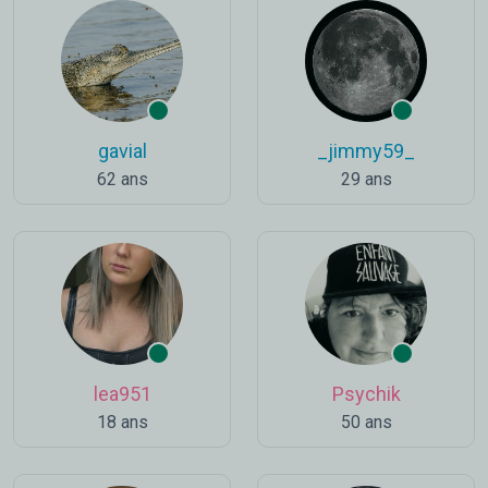
gavial
_jimmy59_
62 ans
29 ans
lea951
Psychik
18 ans
50 ans