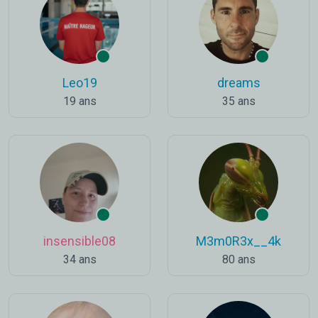
Leo19
dreams
19 ans
35 ans
insensible08
M3m0R3x__4k
34 ans
80 ans