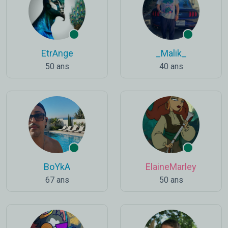
EtrAnge
_Malik_
50 ans
40 ans
BoYkA
ElaineMarley
67 ans
50 ans