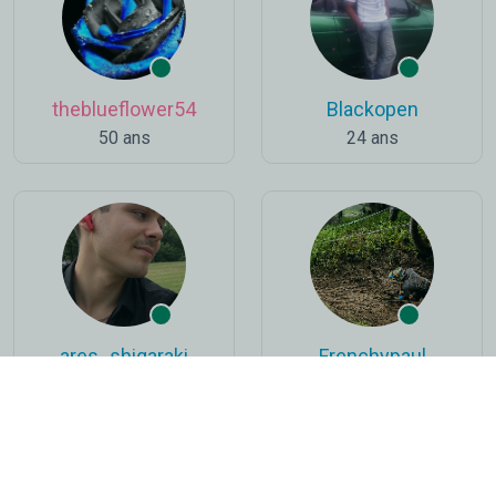
theblueflower54
Blackopen
50 ans
24 ans
ares_shigaraki
Frenchypaul
19 ans
33 ans