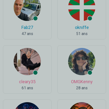
Fab27
okniffe
47 ans
51 ans
cleary35
OMGKenny
61 ans
28 ans