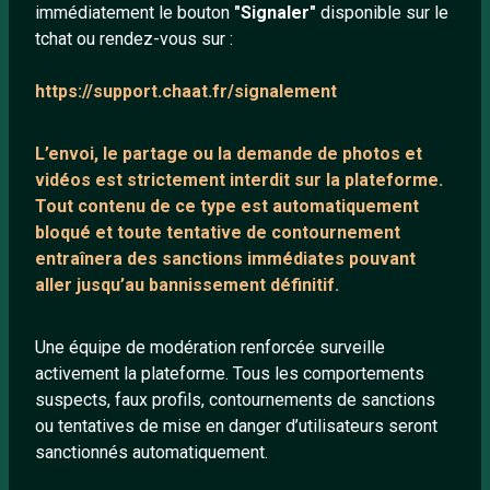
immédiatement le bouton
"Signaler"
disponible sur le
À propos
tchat ou rendez-vous sur :
Mentions légales
https://support.chaat.fr/signalement
LIENS UTILES
L’envoi, le partage ou la demande de
photos et
Protection mineurs
vidéos est strictement interdit
sur la plateforme.
Tout contenu de ce type est automatiquement
Blog
bloqué et toute tentative de contournement
Salons de discussion
entraînera des sanctions immédiates pouvant
Communauté
aller jusqu’au bannissement définitif.
Quotes
Une équipe de modération renforcée surveille
Playlists YouTube
activement la plateforme. Tous les comportements
Nous contacter
suspects, faux profils, contournements de sanctions
ou tentatives de mise en danger d’utilisateurs seront
sanctionnés automatiquement.
ANNEXE