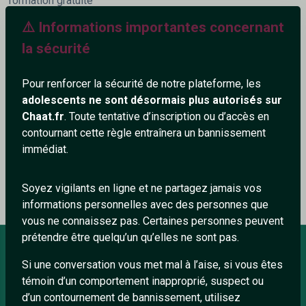
formation gratuite
⚠️ Informations importantes concernant
253+
la sécurité
Pour renforcer la sécurité de notre plateforme, les
adolescents ne sont désormais plus autorisés sur
Chaat.fr
. Toute tentative d’inscription ou d’accès en
Ajouter un commentaire (0)
Tchatter
contournant cette règle entraînera un bannissement
immédiat.
Le profil n'a pas encore de commentaire.
Soyez vigilants en ligne et ne partagez jamais vos
informations personnelles avec des personnes que
vous ne connaissez pas. Certaines personnes peuvent
prétendre être quelqu’un qu’elles ne sont pas.
Si une conversation vous met mal à l’aise, si vous êtes
À PROPOS
témoin d’un comportement inapproprié, suspect ou
d’un contournement de bannissement, utilisez
Conditions générales