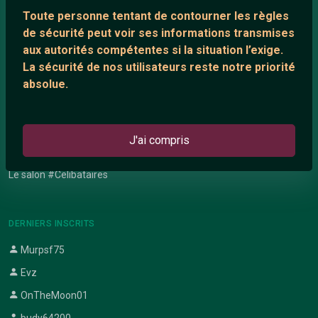
Network IRC
Toute personne tentant de contourner les règles
Support IRC
de sécurité peut voir ses informations transmises
aux autorités compétentes si la situation l’exige.
La sécurité de nos utilisateurs reste notre priorité
ARTICLES RÉCENTS
absolue.
Chat vidéo gratuit
Chat en ligne
J'ai compris
Témoignage de nathanaelle
Le salon #Celibataires
DERNIERS INSCRITS
Murpsf75
Evz
OnTheMoon01
budy64200