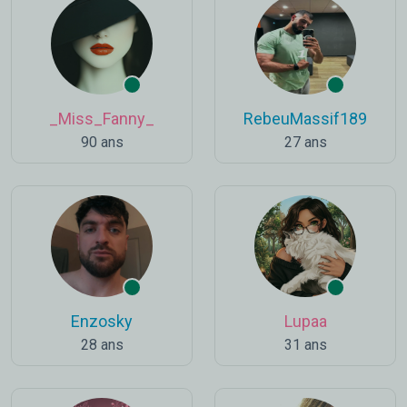
_Miss_Fanny_
RebeuMassif189
90 ans
27 ans
Enzosky
Lupaa
28 ans
31 ans