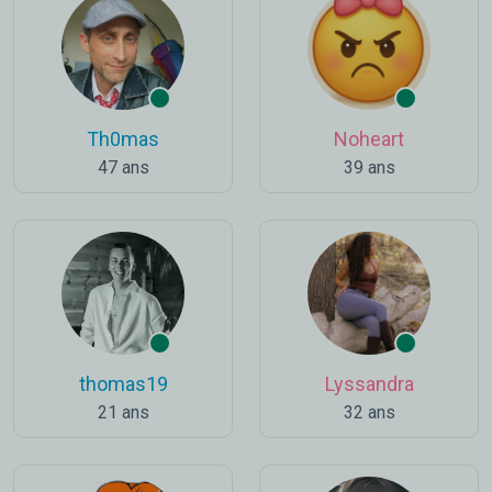
Th0mas
Noheart
47 ans
39 ans
thomas19
Lyssandra
21 ans
32 ans