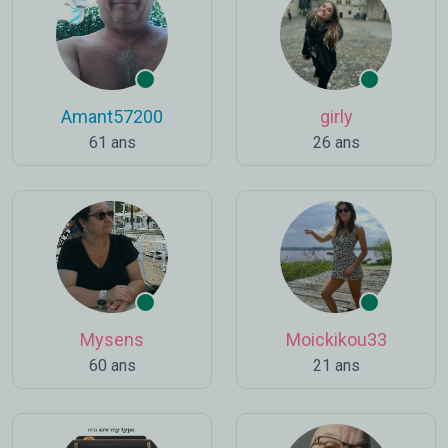
Amant57200
girly
61 ans
26 ans
Mysens
Moickikou33
60 ans
21 ans