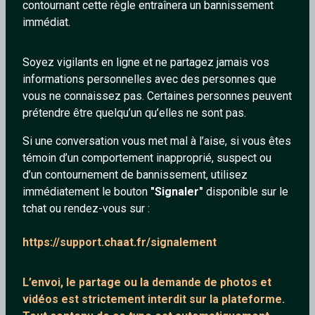
contournant cette règle entraînera un bannissement
immédiat.
Soyez vigilants en ligne et ne partagez jamais vos
informations personnelles avec des personnes que
Ohlwy
Leo441
vous ne connaissez pas. Certaines personnes peuvent
34 ans
20 ans
prétendre être quelqu’un qu’elles ne sont pas.
Si une conversation vous met mal à l’aise, si vous êtes
témoin d’un comportement inapproprié, suspect ou
d’un contournement de bannissement, utilisez
immédiatement le bouton
"Signaler"
disponible sur le
tchat ou rendez-vous sur :
Shanna
_Dragibus
https://support.chaat.fr/signalement
30 ans
47 ans
L’envoi, le partage ou la demande de
photos et
vidéos est strictement interdit
sur la plateforme.