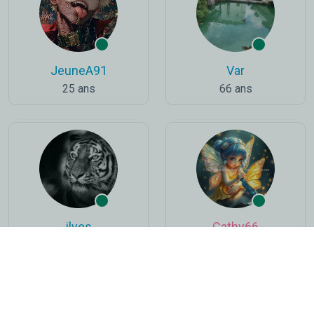
JeuneA91
Var
25 ans
66 ans
ilyes
Cathy66
29 ans
57 ans