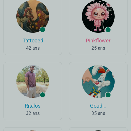
Tattooed
Pinkflower
42 ans
25 ans
Ritalos
Goudi_
32 ans
35 ans