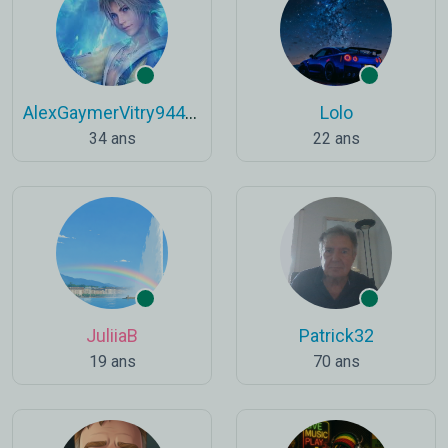
AlexGaymerVitry94400
Lolo
34 ans
22 ans
JuliiaB
Patrick32
19 ans
70 ans