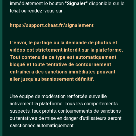
immédiatement le bouton
"Signaler"
disponible sur le
À propos
tchat ou rendez-vous sur :
Mentions légales
https://support.chaat.fr/signalement
LIENS UTILES
L’envoi, le partage ou la demande de
photos et
Protection mineurs
vidéos est strictement interdit
sur la plateforme.
Tout contenu de ce type est automatiquement
Blog
bloqué et toute tentative de contournement
Salons de discussion
entraînera des sanctions immédiates pouvant
Communauté
aller jusqu’au bannissement définitif.
Quotes
Une équipe de modération renforcée surveille
Playlists YouTube
activement la plateforme. Tous les comportements
Nous contacter
suspects, faux profils, contournements de sanctions
ou tentatives de mise en danger d’utilisateurs seront
sanctionnés automatiquement.
ANNEXE