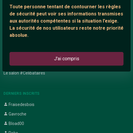
Network IRC
Toute personne tentant de contourner les règles
Support IRC
de sécurité peut voir ses informations transmises
aux autorités compétentes si la situation l’exige.
La sécurité de nos utilisateurs reste notre priorité
ARTICLES RÉCENTS
absolue.
Chat vidéo gratuit
Chat en ligne
J'ai compris
Témoignage de nathanaelle
Le salon #Celibataires
DERNIERS INSCRITS
Fraisedesbois
Gavroche
Bload00
Peko