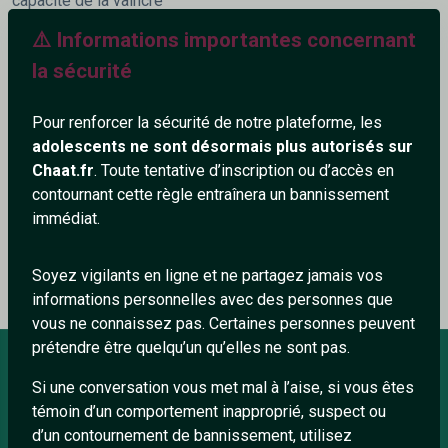
capacité de la vaincre”
⚠️ Informations importantes concernant
568+
la sécurité
Pour renforcer la sécurité de notre plateforme, les
adolescents ne sont désormais plus autorisés sur
Chaat.fr
. Toute tentative d’inscription ou d’accès en
Ajouter un commentaire (0)
Tchatter
contournant cette règle entraînera un bannissement
immédiat.
Le profil n'a pas encore de commentaire.
Soyez vigilants en ligne et ne partagez jamais vos
informations personnelles avec des personnes que
vous ne connaissez pas. Certaines personnes peuvent
prétendre être quelqu’un qu’elles ne sont pas.
Si une conversation vous met mal à l’aise, si vous êtes
À PROPOS
témoin d’un comportement inapproprié, suspect ou
d’un contournement de bannissement, utilisez
Conditions générales