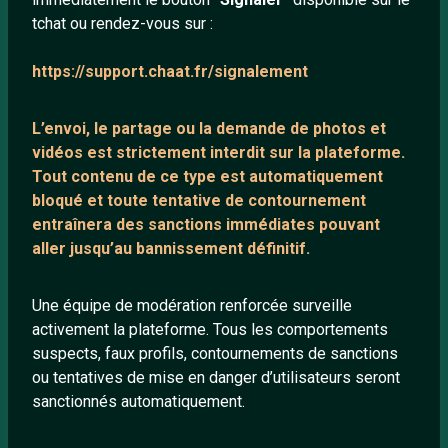
tchat ou rendez-vous sur :
Mentions légales
https://support.chaat.fr/signalement
LIENS UTILES
L’envoi, le partage ou la demande de
photos et
Protection mineurs
vidéos est strictement interdit
sur la plateforme.
Blog
Tout contenu de ce type est automatiquement
bloqué et toute tentative de contournement
Salons de discussion
entraînera des sanctions immédiates pouvant
Communauté
aller jusqu’au bannissement définitif.
Quotes
Playlists YouTube
Une équipe de modération renforcée surveille
activement la plateforme. Tous les comportements
Nous contacter
suspects, faux profils, contournements de sanctions
ou tentatives de mise en danger d’utilisateurs seront
ANNEXE
sanctionnés automatiquement.
Network IRC