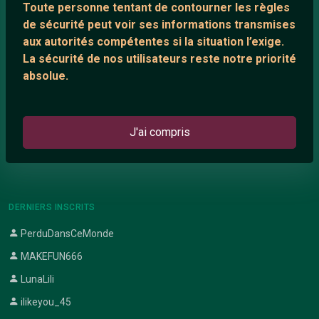
Toute personne tentant de contourner les règles
Support IRC
de sécurité peut voir ses informations transmises
aux autorités compétentes si la situation l’exige.
La sécurité de nos utilisateurs reste notre priorité
ARTICLES RÉCENTS
absolue.
Chat vidéo gratuit
Chat en ligne
J'ai compris
Témoignage de nathanaelle
Le salon #Celibataires
DERNIERS INSCRITS
PerduDansCeMonde
MAKEFUN666
LunaLili
ilikeyou_45