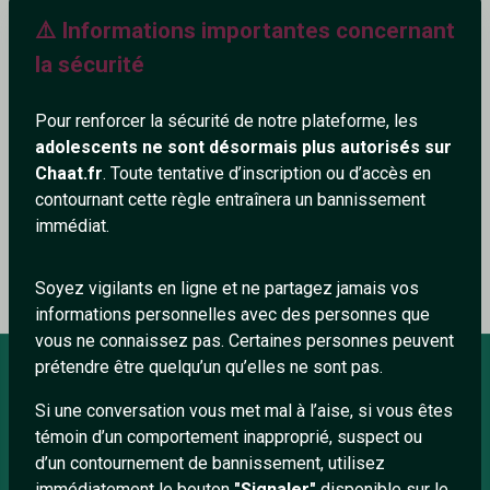
⚠️ Informations importantes concernant
604+
la sécurité
Pour renforcer la sécurité de notre plateforme, les
adolescents ne sont désormais plus autorisés sur
Ajouter un commentaire (0)
Tchatter
Chaat.fr
. Toute tentative d’inscription ou d’accès en
contournant cette règle entraînera un bannissement
immédiat.
Le profil n'a pas encore de commentaire.
Soyez vigilants en ligne et ne partagez jamais vos
informations personnelles avec des personnes que
vous ne connaissez pas. Certaines personnes peuvent
prétendre être quelqu’un qu’elles ne sont pas.
Si une conversation vous met mal à l’aise, si vous êtes
À PROPOS
témoin d’un comportement inapproprié, suspect ou
Conditions générales
d’un contournement de bannissement, utilisez
immédiatement le bouton
"Signaler"
disponible sur le
À propos