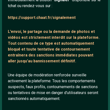
tchat ou rendez-vous sur :
Mentions légales
https://support.chaat.fr/signalement
LIENS UTILES
L’envoi, le partage ou la demande de
photos et
Protection mineurs
vidéos est strictement interdit
sur la plateforme.
Blog
Tout contenu de ce type est automatiquement
bloqué et toute tentative de contournement
Salons de discussion
entraînera des sanctions immédiates pouvant
Communauté
aller jusqu’au bannissement définitif.
Quotes
Playlists YouTube
Une équipe de modération renforcée surveille
activement la plateforme. Tous les comportements
Nous contacter
suspects, faux profils, contournements de sanctions
ou tentatives de mise en danger d’utilisateurs seront
ANNEXE
sanctionnés automatiquement.
Network IRC