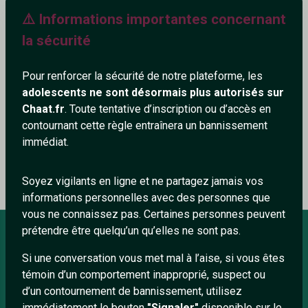
⚠️ Informations importantes concernant
28+
la sécurité
Pour renforcer la sécurité de notre plateforme, les
adolescents ne sont désormais plus autorisés sur
Ajouter un commentaire (0)
Tchatter
Chaat.fr
. Toute tentative d’inscription ou d’accès en
contournant cette règle entraînera un bannissement
immédiat.
Le profil n'a pas encore de commentaire.
Soyez vigilants en ligne et ne partagez jamais vos
informations personnelles avec des personnes que
vous ne connaissez pas. Certaines personnes peuvent
prétendre être quelqu’un qu’elles ne sont pas.
Si une conversation vous met mal à l’aise, si vous êtes
À PROPOS
témoin d’un comportement inapproprié, suspect ou
Conditions générales
d’un contournement de bannissement, utilisez
immédiatement le bouton
"Signaler"
disponible sur le
À propos