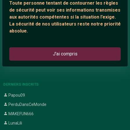
Toute personne tentant de contourner les règles
Support IRC
de sécurité peut voir ses informations transmises
aux autorités compétentes si la situation l’exige.
La sécurité de nos utilisateurs reste notre priorité
ARTICLES RÉCENTS
absolue.
Chat vidéo gratuit
Chat en ligne
J'ai compris
Témoignage de nathanaelle
Le salon #Celibataires
DERNIERS INSCRITS
Papou09
PerduDansCeMonde
MAKEFUN666
LunaLili