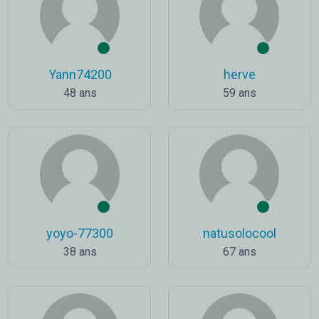
Yann74200
herve
48 ans
59 ans
yoyo-77300
natusolocool
38 ans
67 ans