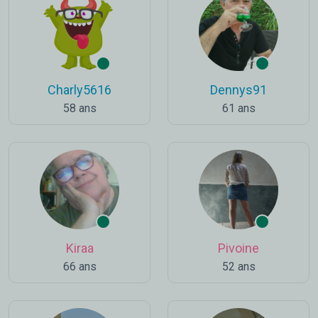
Charly5616
Dennys91
58 ans
61 ans
Kiraa
Pivoine
66 ans
52 ans