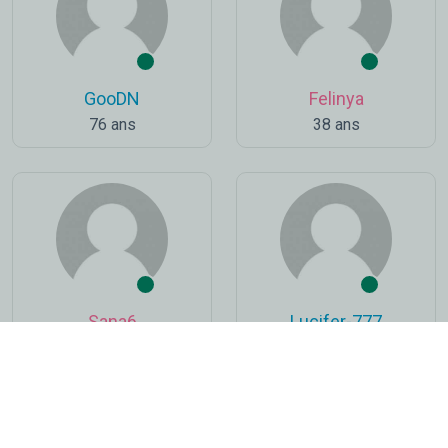
GooDN
Felinya
76 ans
38 ans
Sana6
Lucifer-777
31 ans
41 ans