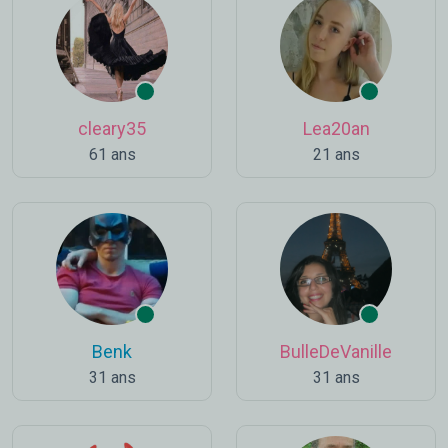
cleary35
Lea20an
61 ans
21 ans
Benk
BulleDeVanille
31 ans
31 ans