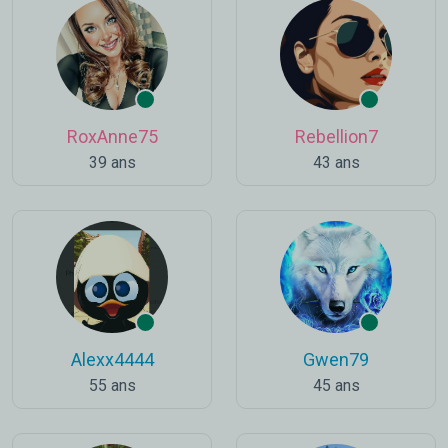
RoxAnne75
Rebellion7
39 ans
43 ans
Alexx4444
Gwen79
55 ans
45 ans