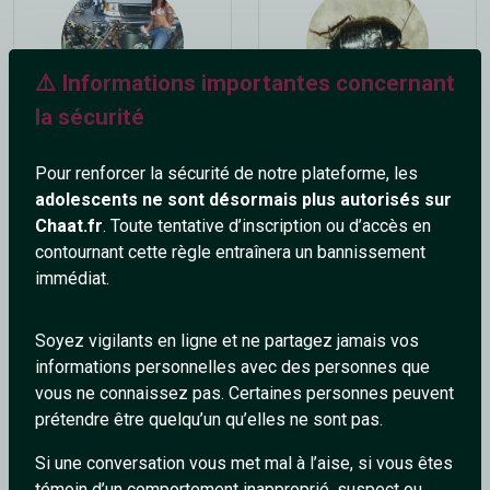
⚠️ Informations importantes concernant
la sécurité
gasoline
lablatteblack
28 ans
26 ans
Pour renforcer la sécurité de notre plateforme, les
adolescents ne sont désormais plus autorisés sur
Chaat.fr
. Toute tentative d’inscription ou d’accès en
contournant cette règle entraînera un bannissement
immédiat.
Soyez vigilants en ligne et ne partagez jamais vos
informations personnelles avec des personnes que
H-Lamberty
_JeSuisUnldiot
vous ne connaissez pas. Certaines personnes peuvent
49 ans
34 ans
prétendre être quelqu’un qu’elles ne sont pas.
Si une conversation vous met mal à l’aise, si vous êtes
témoin d’un comportement inapproprié, suspect ou