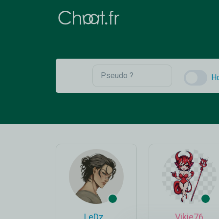
H
LeDz_
Vikie76