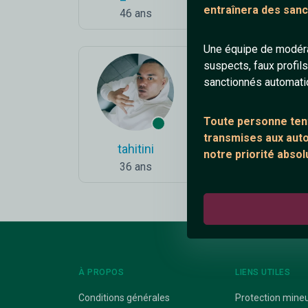
entraînera des sanc
46 ans
18 ans
Une équipe de modéra
suspects, faux profil
sanctionnés automat
Toute personne tent
transmises aux autor
tahitini
Muscle31
notre priorité absol
36 ans
40 ans
À PROPOS
LIENS UTILES
Conditions générales
Protection mine