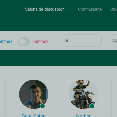
Salons de discussion
Communauté
Blo
ommes
Femmes
GentilPatou
Nother