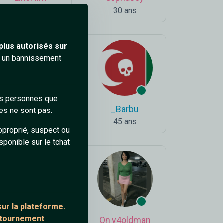
27 ans
30 ans
plus autorisés sur
ra un bannissement
des personnes que
Palmsprings
_Barbu
es ne sont pas.
62 ans
45 ans
pproprié, suspect ou
sponible sur le tchat
ur la plateforme.
ontournement
LaBlonde
Only4oldman