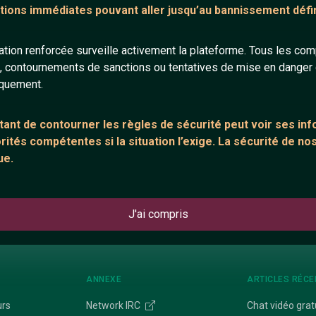
tions immédiates pouvant aller jusqu’au bannissement défini
41 ans
35 ans
tion renforcée surveille activement la plateforme. Tous les co
s, contournements de sanctions ou tentatives de mise en danger d
iquement.
ant de contourner les règles de sécurité peut voir ses in
ités compétentes si la situation l’exige. La sécurité de nos
Motard54
Leo441
ue.
38 ans
20 ans
J'ai compris
ANNEXE
ARTICLES RÉCE
urs
Network IRC
Chat vidéo grat