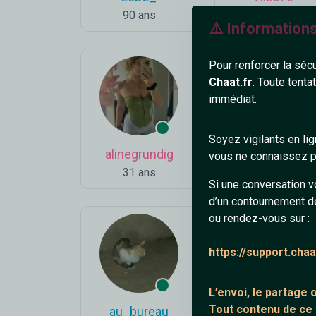
90 ans
18 ans
⚠️ Information
Pour renforcer la séc
Chaat.fr
. Toute tenta
immédiat.
Soyez vigilants en li
alinegrundig
Corsica
vous ne connaissez pa
31 ans
35 ans
Si une conversation v
d’un contournement d
ou rendez-vous sur :
https://support.cha
L’envoi, le partage
Tout contenu de ce
au_bureau
Romy13000