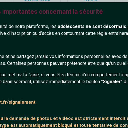
60 ans
40 ans
s importantes concernant la sécurité
urité de notre plateforme, les
adolescents ne sont désormais 
tive d’inscription ou d’accès en contournant cette règle entraîne
gne et ne partagez jamais vos informations personnelles avec 
Mikaelsympa
Afifa
s. Certaines personnes peuvent prétendre être quelqu’un qu’ell
70 ans
26 ans
ous met mal à l’aise, si vous êtes témoin d’un comportement ina
e bannissement, utilisez immédiatement le bouton
"Signaler"
di
at.fr/signalement
 ou la demande de
photos et vidéos est strictement interdit
s
 type est automatiquement bloqué et toute tentative de c
aigle
Fred_F