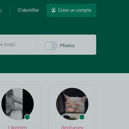
g
S'identifier
Créer un compte
Photos
LikeHim
dephasey