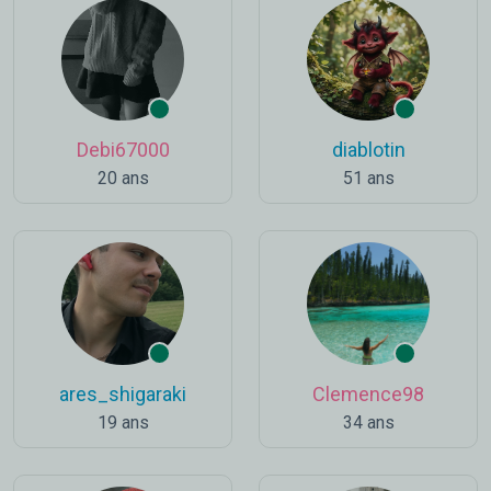
Debi67000
diablotin
20 ans
51 ans
ares_shigaraki
Clemence98
19 ans
34 ans