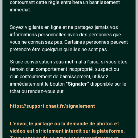
contournant cette règle entraînera un bannissement
immédiat.
Soyez vigilants en ligne et ne partagez jamais vos
informations personnelles avec des personnes que
Esteban31
Franfiane
vous ne connaissez pas. Certaines personnes peuvent
54 ans
23 ans
prétendre être quelqu’un qu’elles ne sont pas.
Si une conversation vous met mal à l’aise, si vous êtes
témoin d’un comportement inapproprié, suspect ou
d’un contournement de bannissement, utilisez
immédiatement le bouton
"Signaler"
disponible sur le
tchat ou rendez-vous sur :
BadBoysTatouer
Cathy17
https://support.chaat.fr/signalement
39 ans
42 ans
L’envoi, le partage ou la demande de
photos et
vidéos est strictement interdit
sur la plateforme.