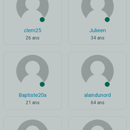
clem25
Julieen
26 ans
34 ans
Baptiste20a
alaindunord
21 ans
64 ans