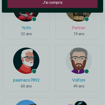
J'ai compris
YoYo
Partner
32 ans
19 ans
paamaco7892
Volfoni
60 ans
49 ans