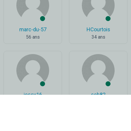
marc-du-57
HCourtois
56 ans
34 ans
jessy16
seb82
56 ans
46 ans