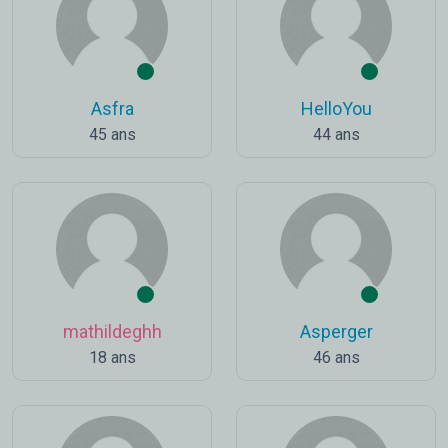
Asfra
HelloYou
45 ans
44 ans
mathildeghh
Asperger
18 ans
46 ans