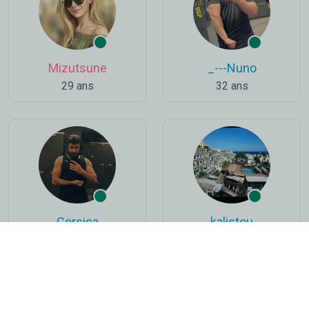
Mizutsune
_---Nuno
29 ans
32 ans
Corsica
kalistou
35 ans
44 ans