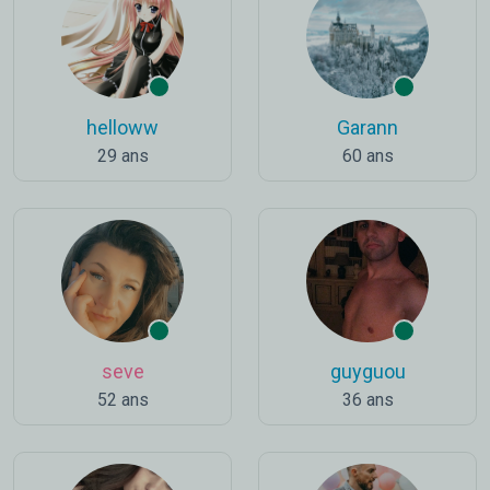
helloww
Garann
29 ans
60 ans
seve
guyguou
52 ans
36 ans