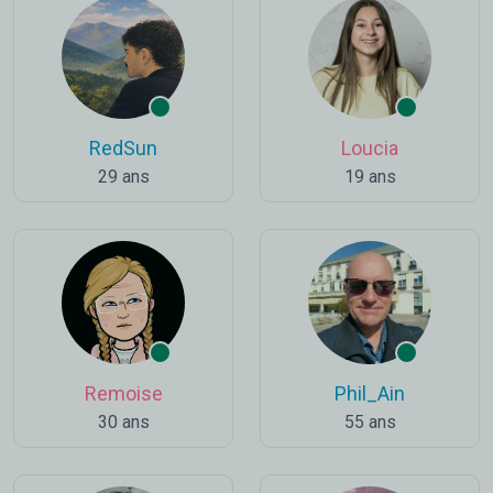
RedSun
Loucia
29 ans
19 ans
Remoise
Phil_Ain
30 ans
55 ans