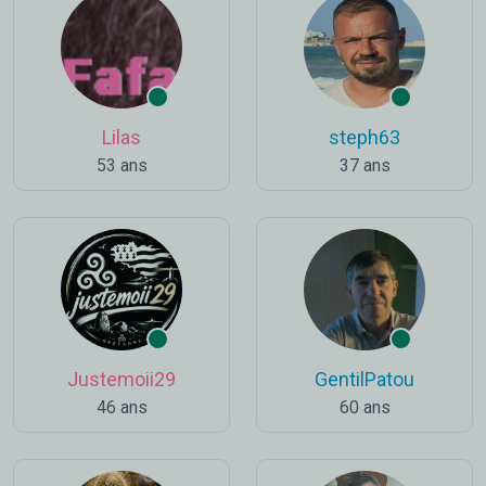
Lilas
steph63
53 ans
37 ans
Justemoii29
GentilPatou
46 ans
60 ans