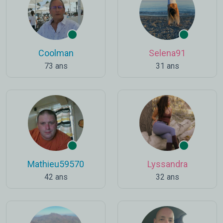
Coolman
Selena91
73 ans
31 ans
Mathieu59570
Lyssandra
42 ans
32 ans