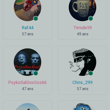
Raf44
Timide59
37 ans
49 ans
PsykoSalGosSss66
Chris_299
47 ans
57 ans