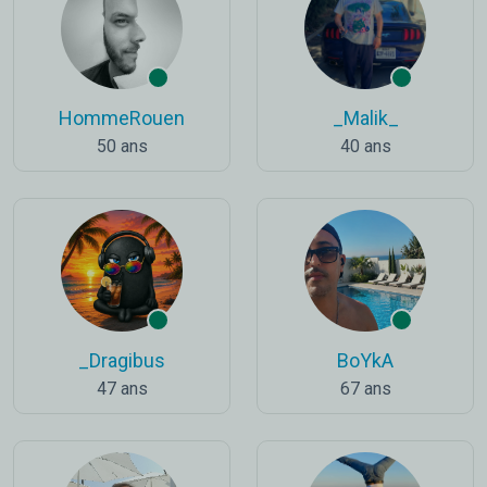
HommeRouen
_Malik_
50 ans
40 ans
_Dragibus
BoYkA
47 ans
67 ans