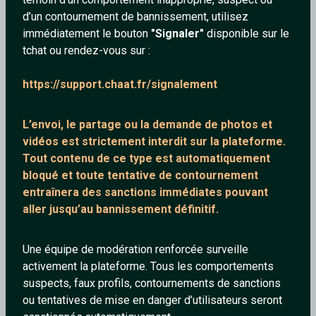
d’un contournement de bannissement, utilisez
immédiatement le bouton
"Signaler"
disponible sur le
tchat ou rendez-vous sur :
Mariiina
Julien811
https://support.chaat.fr/signalement
22 ans
67 ans
L’envoi, le partage ou la demande de
photos et
vidéos est strictement interdit
sur la plateforme.
Tout contenu de ce type est automatiquement
bloqué et toute tentative de contournement
entraînera des sanctions immédiates pouvant
aller jusqu’au bannissement définitif.
Rebellion7
BiScOtTe
Une équipe de modération renforcée surveille
43 ans
43 ans
activement la plateforme. Tous les comportements
suspects, faux profils, contournements de sanctions
ou tentatives de mise en danger d’utilisateurs seront