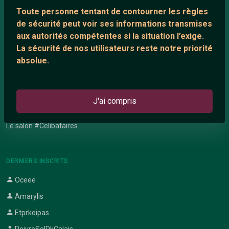
Network IRC
Toute personne tentant de contourner les règles
Support IRC
de sécurité peut voir ses informations transmises
aux autorités compétentes si la situation l’exige.
La sécurité de nos utilisateurs reste notre priorité
ARTICLES RÉCENTS
absolue.
Chat vidéo gratuit
Chat en ligne
J'ai compris
Témoignage de nathanaelle
Le salon #Celibataires
DERNIERS INSCRITS
Oceee
Amarylis
Etprkoipas
PoivreSelDkCalais