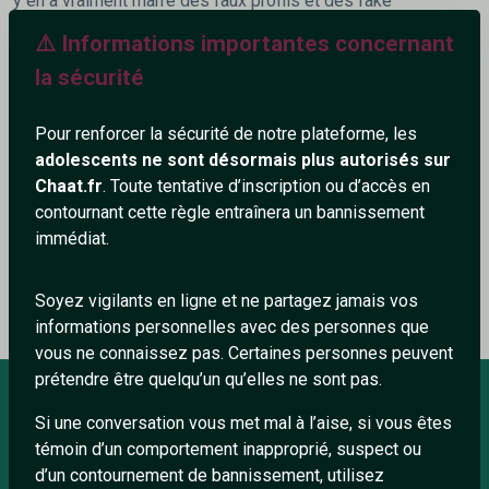
y en a vraiment marre des faux profils et des fake
⚠️ Informations importantes concernant
406+
la sécurité
Pour renforcer la sécurité de notre plateforme, les
adolescents ne sont désormais plus autorisés sur
Chaat.fr
. Toute tentative d’inscription ou d’accès en
Ajouter un commentaire (0)
Tchatter
contournant cette règle entraînera un bannissement
immédiat.
Le profil n'a pas encore de commentaire.
Soyez vigilants en ligne et ne partagez jamais vos
informations personnelles avec des personnes que
vous ne connaissez pas. Certaines personnes peuvent
prétendre être quelqu’un qu’elles ne sont pas.
Si une conversation vous met mal à l’aise, si vous êtes
À PROPOS
témoin d’un comportement inapproprié, suspect ou
d’un contournement de bannissement, utilisez
Conditions générales