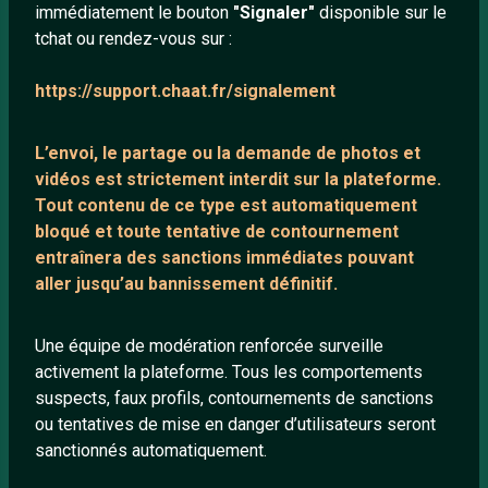
immédiatement le bouton
"Signaler"
disponible sur le
À propos
tchat ou rendez-vous sur :
Mentions légales
https://support.chaat.fr/signalement
LIENS UTILES
L’envoi, le partage ou la demande de
photos et
Protection mineurs
vidéos est strictement interdit
sur la plateforme.
Tout contenu de ce type est automatiquement
Blog
bloqué et toute tentative de contournement
Salons de discussion
entraînera des sanctions immédiates pouvant
Communauté
aller jusqu’au bannissement définitif.
Quotes
Une équipe de modération renforcée surveille
Playlists YouTube
activement la plateforme. Tous les comportements
Nous contacter
suspects, faux profils, contournements de sanctions
ou tentatives de mise en danger d’utilisateurs seront
sanctionnés automatiquement.
ANNEXE