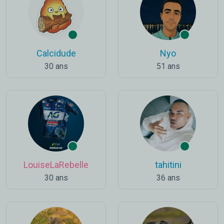
Calcidude
Nyo
30 ans
51 ans
LouiseLaRebelle
tahitini
30 ans
36 ans