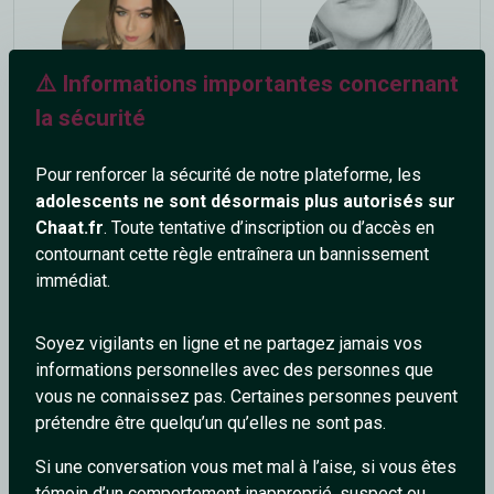
⚠️ Informations importantes concernant
la sécurité
Melissagel
Papillonnuit
23 ans
37 ans
Pour renforcer la sécurité de notre plateforme, les
adolescents ne sont désormais plus autorisés sur
Chaat.fr
. Toute tentative d’inscription ou d’accès en
contournant cette règle entraînera un bannissement
immédiat.
Soyez vigilants en ligne et ne partagez jamais vos
informations personnelles avec des personnes que
esme65
SiMohamed_alpha1
vous ne connaissez pas. Certaines personnes peuvent
60 ans
42 ans
prétendre être quelqu’un qu’elles ne sont pas.
Si une conversation vous met mal à l’aise, si vous êtes
témoin d’un comportement inapproprié, suspect ou