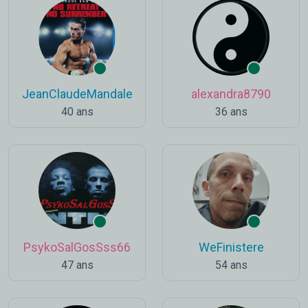
JeanClaudeMandale
alexandra8790
40 ans
36 ans
PsykoSalGosSss66
WeFinistere
47 ans
54 ans