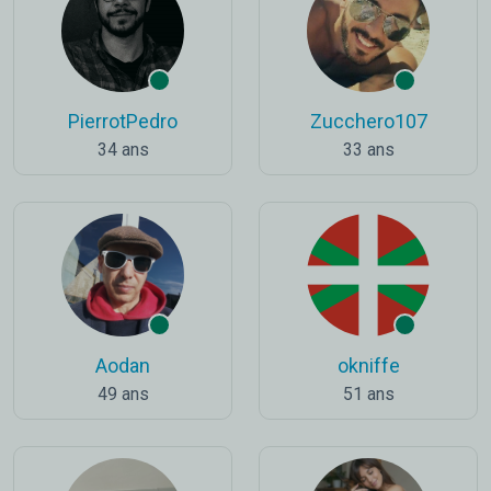
PierrotPedro
Zucchero107
34 ans
33 ans
Aodan
okniffe
49 ans
51 ans