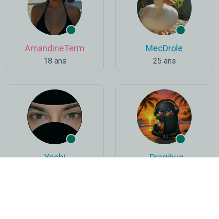
AmandineTerm
MecDrole
18 ans
25 ans
Yoshi
_Dragibus
33 ans
47 ans