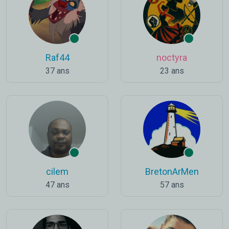
Raf44
noctyra
37 ans
23 ans
cilem
BretonArMen
47 ans
57 ans