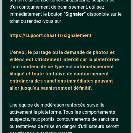
d’un contournement de bannissement, utilisez
immédiatement le bouton
"Signaler"
disponible sur le
tchat ou rendez-vous sur :
Sam86
saorii
https://support.chaat.fr/signalement
52 ans
32 ans
L’envoi, le partage ou la demande de
photos et
vidéos est strictement interdit
sur la plateforme.
Tout contenu de ce type est automatiquement
bloqué et toute tentative de contournement
entraînera des sanctions immédiates pouvant
aller jusqu’au bannissement définitif.
CoupleMaat18
Eliot8509
Une équipe de modération renforcée surveille
55 ans
40 ans
activement la plateforme. Tous les comportements
suspects, faux profils, contournements de sanctions
ou tentatives de mise en danger d’utilisateurs seront