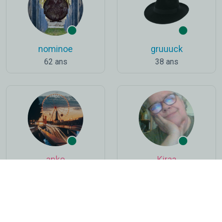
nominoe
gruuuck
62 ans
38 ans
anko
Kiraa
52 ans
66 ans