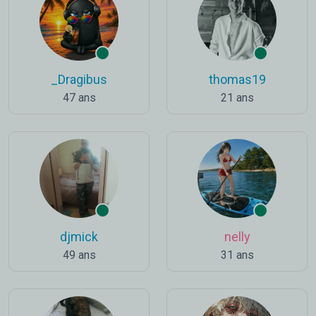
_Dragibus
thomas19
47 ans
21 ans
djmick
nelly
49 ans
31 ans