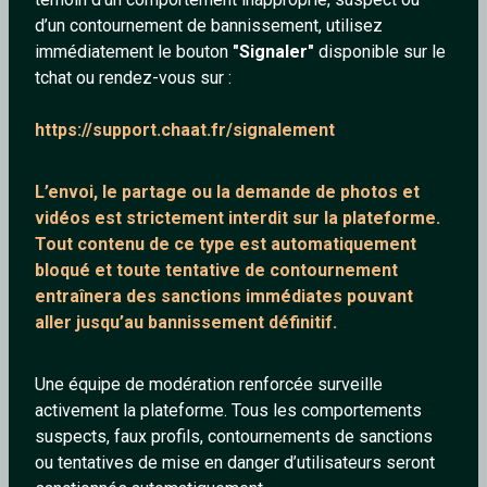
d’un contournement de bannissement, utilisez
immédiatement le bouton
"Signaler"
disponible sur le
tchat ou rendez-vous sur :
Fred_F
Only4oldman
https://support.chaat.fr/signalement
35 ans
32 ans
L’envoi, le partage ou la demande de
photos et
vidéos est strictement interdit
sur la plateforme.
Tout contenu de ce type est automatiquement
bloqué et toute tentative de contournement
entraînera des sanctions immédiates pouvant
aller jusqu’au bannissement définitif.
tahitini
Motard54
Une équipe de modération renforcée surveille
36 ans
38 ans
activement la plateforme. Tous les comportements
suspects, faux profils, contournements de sanctions
ou tentatives de mise en danger d’utilisateurs seront