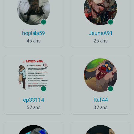
hoplala59
JeuneA91
45 ans
25 ans
ep33114
Raf44
57 ans
37 ans