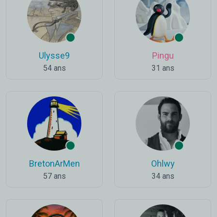
Ulysse9
Pingu
54 ans
31 ans
BretonArMen
Ohlwy
57 ans
34 ans