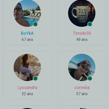
BoYkA
Timide59
67 ans
49 ans
Lyssandra
cornelia
32 ans
57 ans