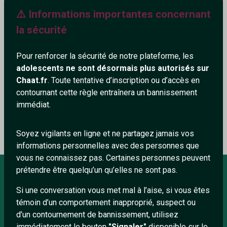
⚠️ Informations importantes concernant
253+
la sécurité
Pour renforcer la sécurité de notre plateforme, les
adolescents ne sont désormais plus autorisés sur
Ajouter un commentaire (0)
Tchatter
Chaat.fr
. Toute tentative d’inscription ou d’accès en
contournant cette règle entraînera un bannissement
immédiat.
Le profil n'a pas encore de commentaire.
Soyez vigilants en ligne et ne partagez jamais vos
informations personnelles avec des personnes que
vous ne connaissez pas. Certaines personnes peuvent
prétendre être quelqu’un qu’elles ne sont pas.
Si une conversation vous met mal à l’aise, si vous êtes
À PROPOS
témoin d’un comportement inapproprié, suspect ou
Conditions générales
d’un contournement de bannissement, utilisez
immédiatement le bouton
"Signaler"
disponible sur le
À propos