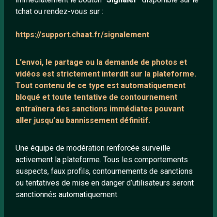
tchat ou rendez-vous sur :
Mentions légales
https://support.chaat.fr/signalement
LIENS UTILES
L’envoi, le partage ou la demande de
photos et
Protection mineurs
vidéos est strictement interdit
sur la plateforme.
Blog
Tout contenu de ce type est automatiquement
bloqué et toute tentative de contournement
Salons de discussion
entraînera des sanctions immédiates pouvant
Communauté
aller jusqu’au bannissement définitif.
Quotes
Playlists YouTube
Une équipe de modération renforcée surveille
activement la plateforme. Tous les comportements
Nous contacter
suspects, faux profils, contournements de sanctions
ou tentatives de mise en danger d’utilisateurs seront
ANNEXE
sanctionnés automatiquement.
Network IRC