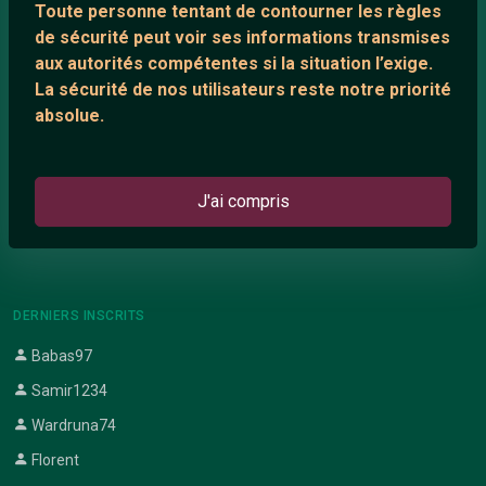
Toute personne tentant de contourner les règles
Support IRC
de sécurité peut voir ses informations transmises
aux autorités compétentes si la situation l’exige.
La sécurité de nos utilisateurs reste notre priorité
ARTICLES RÉCENTS
absolue.
Chat vidéo gratuit
Chat en ligne
J'ai compris
Témoignage de nathanaelle
Le salon #Celibataires
DERNIERS INSCRITS
Babas97
Samir1234
Wardruna74
Florent