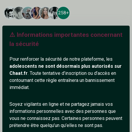
258+
⚠️ Informations importantes concernant
la sécurité
Ajouter un commentaire (1)
Tchatter
Pour renforcer la sécurité de notre plateforme, les
adolescents ne sont désormais plus autorisés sur
Chaat.fr
. Toute tentative d’inscription ou d’accès en
Compte supprimé
8/3/2026
contournant cette règle entraînera un bannissement
immédiat.
Salut
0
0
Soyez vigilants en ligne et ne partagez jamais vos
informations personnelles avec des personnes que
Répondre
vous ne connaissez pas. Certaines personnes peuvent
prétendre être quelqu’un qu’elles ne sont pas.