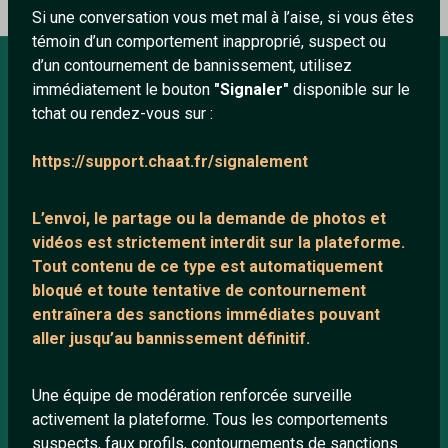
Si une conversation vous met mal à l’aise, si vous êtes
témoin d’un comportement inapproprié, suspect ou
d’un contournement de bannissement, utilisez
immédiatement le bouton
"Signaler"
disponible sur le
À PROPOS
tchat ou rendez-vous sur :
Conditions générales
https://support.chaat.fr/signalement
À propos
Mentions légales
L’envoi, le partage ou la demande de
photos et
vidéos est strictement interdit
sur la plateforme.
Tout contenu de ce type est automatiquement
LIENS UTILES
bloqué et toute tentative de contournement
entraînera des sanctions immédiates pouvant
Protection mineurs
aller jusqu’au bannissement définitif.
Blog
Salons de discussion
Une équipe de modération renforcée surveille
Communauté
activement la plateforme. Tous les comportements
suspects, faux profils, contournements de sanctions
Quotes