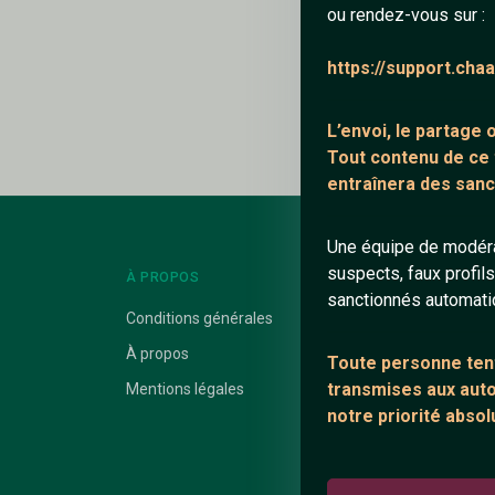
ou rendez-vous sur :
Ajouter un comme
https://support.cha
Le profil n'a pas en
L’envoi, le partage
Tout contenu de ce
entraînera des sanc
Une équipe de modéra
suspects, faux profil
À PROPOS
LIENS UTILES
sanctionnés automat
Conditions générales
Protection mine
À propos
Blog
Toute personne tent
transmises aux autor
Mentions légales
Salons de discus
notre priorité absol
Communauté
Quotes
Playlists YouTub