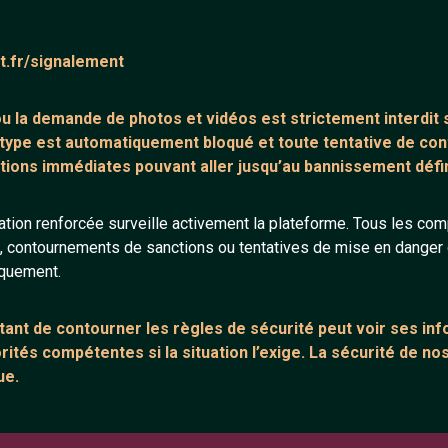
ntaire (0)
Tchatter
at.fr/signalement
core de commentaire.
 ou la demande de
photos et vidéos est strictement interdit
s
 type est automatiquement bloqué et toute tentative de c
tions immédiates pouvant aller jusqu’au bannissement défini
tion renforcée surveille activement la plateforme. Tous les co
s, contournements de sanctions ou tentatives de mise en danger d
ANNEXE
ARTICLES RÉCE
iquement.
urs
Network IRC
Chat vidéo grat
Support IRC
Chat en ligne
ant de contourner les règles de sécurité peut voir ses in
ités compétentes si la situation l’exige. La sécurité de nos
sion
Témoignage de
ue.
Le salon #Celib
e