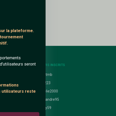
ur la plateforme.
ontournement
tif.
mportements
’utilisateurs seront
NTS
DERNIERS INSCRITS
uit
arnotmb
Bko223
formations
 utilisateurs reste
 nathanaelle
Aurelie2000
ataires
Alexandre95
Girlfly59