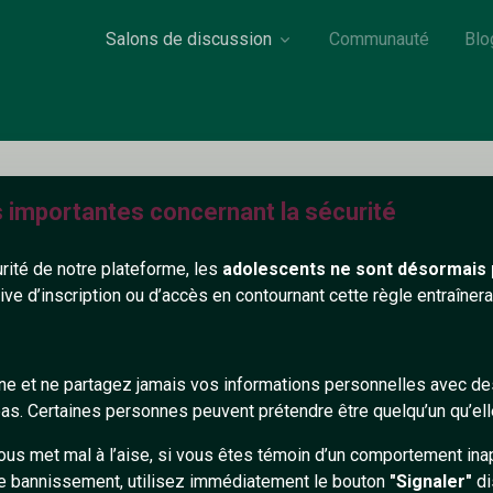
Salons de discussion
Communauté
Blo
s importantes concernant la sécurité
Scarab
urité de notre plateforme, les
adolescents ne sont désormais 
25 ans
Aix en Provence
tive d’inscription ou d’accès en contournant cette règle entraîne
on renseigné
gne et ne partagez jamais vos informations personnelles avec 
602+
s. Certaines personnes peuvent prétendre être quelqu’un qu’ell
ous met mal à l’aise, si vous êtes témoin d’un comportement ina
e bannissement, utilisez immédiatement le bouton
"Signaler"
di