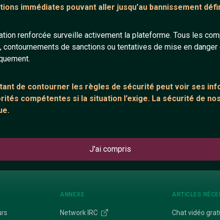
tions immédiates pouvant aller jusqu’au bannissement défini
67 ans
64 ans
tion renforcée surveille activement la plateforme. Tous les co
s, contournements de sanctions ou tentatives de mise en danger d
iquement.
ant de contourner les règles de sécurité peut voir ses in
ités compétentes si la situation l’exige. La sécurité de nos
douxeffemine
Rayan936
ue.
40 ans
28 ans
J'ai compris
ANNEXE
ARTICLES RÉCE
urs
Network IRC
Chat vidéo grat