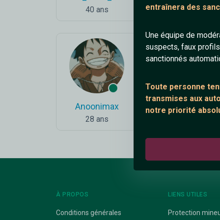
entraînera des sanc
40 ans
42 ans
Une équipe de modéra
suspects, faux profil
sanctionnés automat
Toute personne tent
transmises aux autor
Anoonimax
Franfiane
notre priorité absol
28 ans
23 ans
À PROPOS
LIENS UTILES
Conditions générales
Protection mine