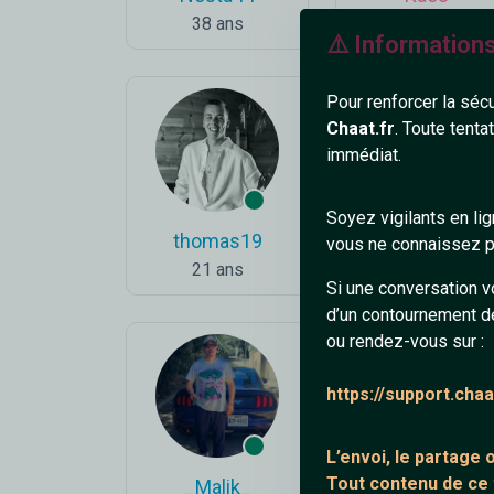
38 ans
19 ans
⚠️ Information
Pour renforcer la séc
Chaat.fr
. Toute tenta
immédiat.
Soyez vigilants en li
thomas19
Yoshi
vous ne connaissez pa
21 ans
33 ans
Si une conversation v
d’un contournement d
ou rendez-vous sur :
https://support.cha
L’envoi, le partage
Tout contenu de ce
_Malik_
Flubber_93