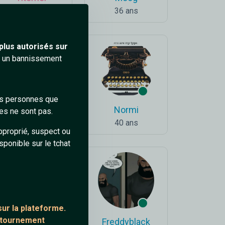
30 ans
36 ans
plus autorisés sur
ra un bannissement
des personnes que
Falcon
Normi
es ne sont pas.
36 ans
40 ans
pproprié, suspect ou
sponible sur le tchat
ur la plateforme.
ontournement
LonelyMan
Freddyblack