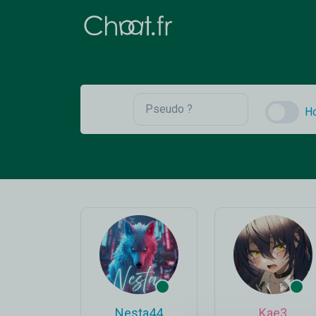
H
Nesta44
Kae3