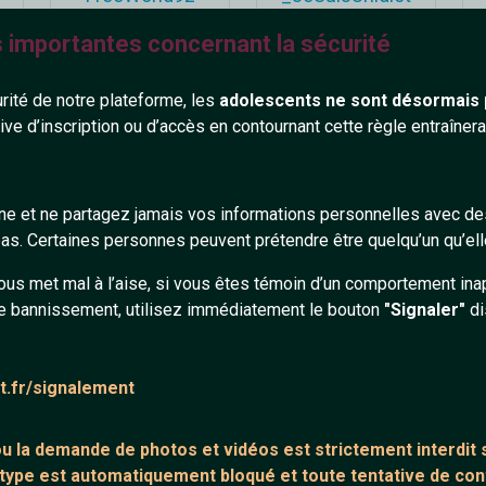
33 ans
34 ans
s importantes concernant la sécurité
urité de notre plateforme, les
adolescents ne sont désormais 
tive d’inscription ou d’accès en contournant cette règle entraîne
gne et ne partagez jamais vos informations personnelles avec 
Evaa
Azsta
s. Certaines personnes peuvent prétendre être quelqu’un qu’ell
18 ans
34 ans
ous met mal à l’aise, si vous êtes témoin d’un comportement ina
e bannissement, utilisez immédiatement le bouton
"Signaler"
di
at.fr/signalement
 ou la demande de
photos et vidéos est strictement interdit
s
 type est automatiquement bloqué et toute tentative de c
BoYkA
Phylou