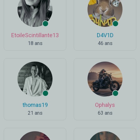
EtoileScintillante13
D4V1D
18 ans
46 ans
thomas19
Ophalys
21 ans
63 ans