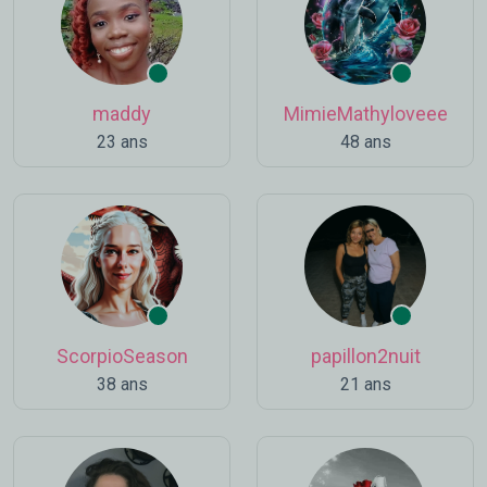
maddy
MimieMathyloveee
23 ans
48 ans
ScorpioSeason
papillon2nuit
38 ans
21 ans