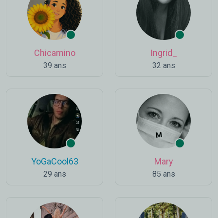
Chicamino
Ingrid_
39 ans
32 ans
YoGaCool63
Mary
29 ans
85 ans