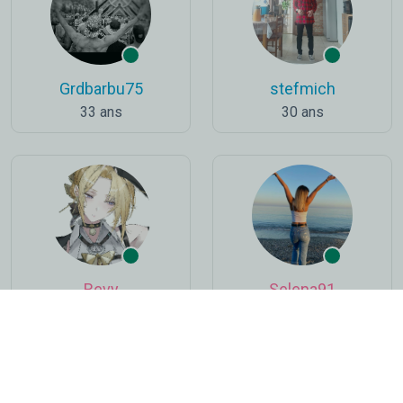
Grdbarbu75
stefmich
33 ans
30 ans
Revy
Selena91
25 ans
31 ans