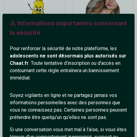
⚠️ Informations importantes concernant
la sécurité
Noth
Pauline64
29 ans
20 ans
Pour renforcer la sécurité de notre plateforme, les
adolescents ne sont désormais plus autorisés sur
Chaat.fr
. Toute tentative d’inscription ou d’accès en
contournant cette règle entraînera un bannissement
immédiat.
Soyez vigilants en ligne et ne partagez jamais vos
informations personnelles avec des personnes que
LunettesSurLaTete
DcMiky
vous ne connaissez pas. Certaines personnes peuvent
27 ans
46 ans
prétendre être quelqu’un qu’elles ne sont pas.
Si une conversation vous met mal à l’aise, si vous êtes
témoin d’un comportement inapproprié, suspect ou