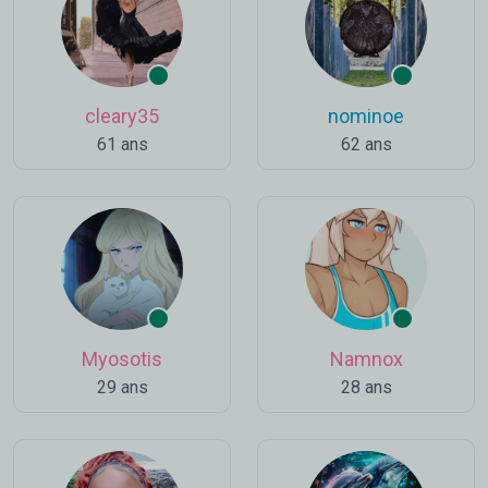
cleary35
nominoe
61 ans
62 ans
Myosotis
Namnox
29 ans
28 ans