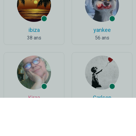
ibiza
yankee
38 ans
56 ans
Kiraa
Carlsen
66 ans
29 ans