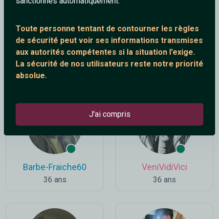
sanctionnés automatiquement.
Toute personne tentant de contourner les règles
de sécurité peut voir ses informations transmises
aux autorités compétentes si la situation l’exige.
nelly
Iorek_Byrnison
La sécurité de nos utilisateurs reste notre priorité
31 ans
31 ans
absolue.
J'ai compris
Barbe-Fraiche60
VeniVidiVici
36 ans
36 ans