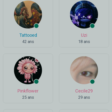
Tattooed
Uzi
42 ans
18 ans
Pinkflower
Cecile29
25 ans
29 ans