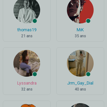
thomas19
MiK
21 ans
35 ans
Lyssandra
Jrm_Gay_Dial
32 ans
40 ans