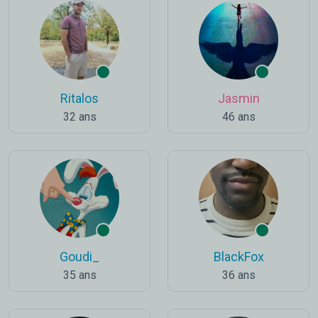
Ritalos
Jasmin
32 ans
46 ans
Goudi_
BlackFox
35 ans
36 ans