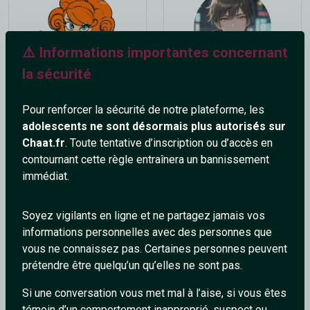
⚠️ Informations importantes concernant
la sécurité
PetitsPetons
Arcanix53
38 ans
24 ans
Pour renforcer la sécurité de notre plateforme, les
adolescents ne sont désormais plus autorisés sur
Chaat.fr
. Toute tentative d’inscription ou d’accès en
contournant cette règle entraînera un bannissement
immédiat.
Soyez vigilants en ligne et ne partagez jamais vos
informations personnelles avec des personnes que
Aimer-la-vie_37
MecCool_62
vous ne connaissez pas. Certaines personnes peuvent
37 ans
49 ans
prétendre être quelqu’un qu’elles ne sont pas.
Si une conversation vous met mal à l’aise, si vous êtes
témoin d’un comportement inapproprié, suspect ou