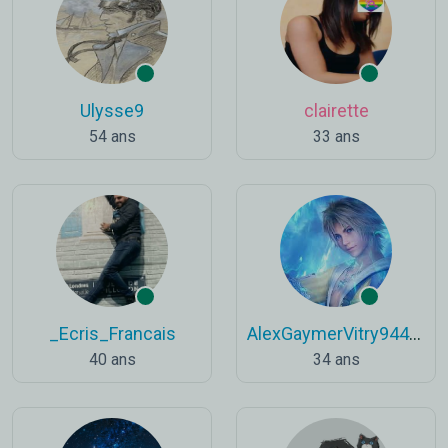
Ulysse9
clairette
54 ans
33 ans
_Ecris_Francais
AlexGaymerVitry94400
40 ans
34 ans