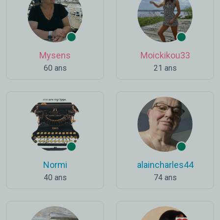
Mysens
Moickikou33
60 ans
21 ans
Normi
alaincharles44
40 ans
74 ans