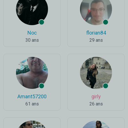
Noc
florian84
30 ans
29 ans
Amant57200
girly
61 ans
26 ans